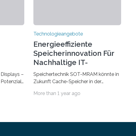
Technologieangebote
Energieeffiziente
Speicherinnovation Für
Nachhaltige IT-
Lösungen
Displays –
Speichertechnik SOT-MRAM könnte in
Potenzial,
Zukunft Cache-Speicher in der
m Alltag
Computerarchitektur ersetzen Ein
More than 1 year ago
Durch eine
Foto, klick, und ab in die sozialen
ht
Medien und die Welt. Hochgeladene
und
Medien landen in riesigen Cloud-
Auf der
Speichern und Rechenzentren, welche
tag, 31.
wiederum kontinuierlich mit Strom
trieren
versorgt werden müssen. Auf