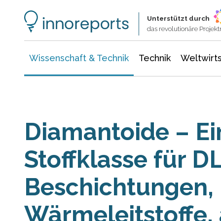
Wissenschaft & Technik
Informationstechnologie
Energie & Elektrotechnik
Unterstützt durch
das revolutionäre Proje
Wissenschaft & Technik
Technik
Weltwirts
Diamantoide – Ei
Stoffklasse für D
Beschichtungen,
Wärmeleitstoffe, a