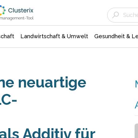
Landwirtschaft & Umwelt
Gesundheit &
Agrar- Forstwissenschaften
Unternehmensmeldungen
Biowissenschafte
Ökologie Umwelt- Naturschutz
ktmanagement-Tool
chaft
Landwirtschaft & Umwelt
Gesundheit & L
ne neuartige
LC-
ls Additiv für