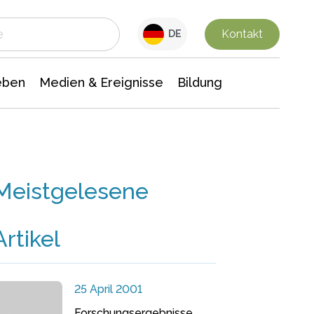
 Leben
Medien & Ereignisse
Interdisziplinäre Forschung
Veranstaltungsnachrichten
n Chemie
Gesellschaftswissenschaften
Kontakt
DE
eben
Medien & Ereignisse
Bildung
Meistgelesene
Artikel
25 April 2001
Forschungsergebnisse