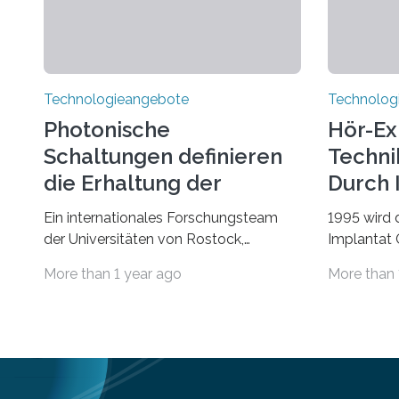
Technologieangebote
Technolog
Photonische
Hör-Ex
Schaltungen definieren
Techni
die Erhaltung der
Durch 
Quantenverschränkung
Ein internationales Forschungsteam
1995 wird 
neu
der Universitäten von Rostock,
Implantat
Southern California, Central Florida,
Universitä
More than 1 year ago
More than 
Pennsylvania State und Saint Louis hat
gegründet.
einen neuen Weg gefunden, um eine
Geborenen,
wichtige Eigenschaft in der
Schwerhör
Quantenphotonik zu schützen: die
Cochlear I
optische Verschränkung. Ihre
Jahre Expe
Entdeckung wurde online am 28. März
Betroffene