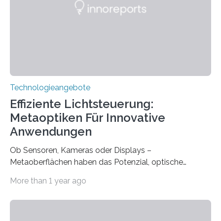
mit einem Cochlea-Implantat (CI) das Hören wieder
ermöglicht. Dank der großen chirurgischen und
therapeutischen Expertise für Hörgeschädigte…
Technologieangebote
Effiziente Lichtsteuerung:
Metaoptiken Für Innovative
Anwendungen
Ob Sensoren, Kameras oder Displays –
Metaoberflächen haben das Potenzial, optische
Systeme in unserem Alltag grundlegend zu verbessern.
More than 1 year ago
Durch eine präzisere Steuerung von Licht ermöglichen
sie kompakte und multifunktionale Lösungen. Auf der
Hannover Messe, die am Montag, 31. März 2025,