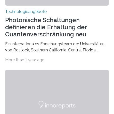
Technologieangebote
Photonische Schaltungen
definieren die Erhaltung der
Quantenverschränkung neu
Ein internationales Forschungsteam der Universitäten
von Rostock, Southern California, Central Florida,
Pennsylvania State und Saint Louis hat einen neuen
More than 1 year ago
Weg gefunden, um eine wichtige Eigenschaft in der
Quantenphotonik zu schützen: die optische
Verschränkung. Ihre Entdeckung wurde online am 28.
März 2025 in der renommierten Fachzeitschrift Science
veröffentlicht. Das Jahr 2025 wurde von den Vereinten
Nationen zum Internationalen Jahr der
Quantenwissenschaft und -technologie erklärt und
markiert das 100-jährige Jubiläum der Entwicklung der
Quantenmechanik. Diese faszinierende Disziplin hat