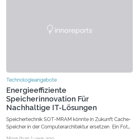
beginnt, demonstrieren Forschende des Karlsruher
Instituts für Technologie (KIT) ein optisches Bauteil, das
hochgradig effiziente Lichtsteuerung bei steilen
Einfallswinkeln ermöglicht und dabei bisherige
Einschränkungen überwindet. Herkömmliche gewölbte
Linsen, die Licht durch Brechung in Glas oder
Kunststoff lenken, sind oft sperrig,…
Technologieangebote
Energieeffiziente
Speicherinnovation Für
Nachhaltige IT-Lösungen
Speichertechnik SOT-MRAM könnte in Zukunft Cache-
Speicher in der Computerarchitektur ersetzen Ein Foto,
klick, und ab in die sozialen Medien und die Welt.
More than 1 year ago