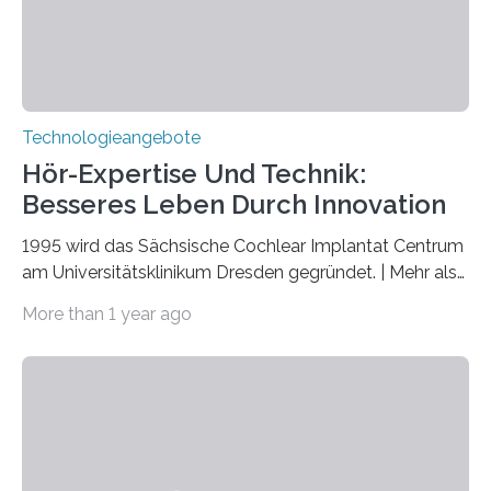
nicht nur das Verständnis…
Technologieangebote
Hör-Expertise Und Technik:
Besseres Leben Durch Innovation
1995 wird das Sächsische Cochlear Implantat Centrum
am Universitätsklinikum Dresden gegründet. | Mehr als
2.500 taub Geborenen, Ertaubten oder Schwerhörigen
More than 1 year ago
wurde mit einem Cochlear Implantat geholfen. | 30
Jahre Expertise ermöglichen Betroffenen ein Leben
ohne große Höreinschränkungen. Vor 30 Jahren wurde
das Sächsische Cochlear Implantat Centrum am
Universitätsklinikum Carl Gustav Carus Dresden
gegründet. Seitdem wurde insgesamt 2.514 taub
geborenen oder hochgradig schwerhörigen Menschen