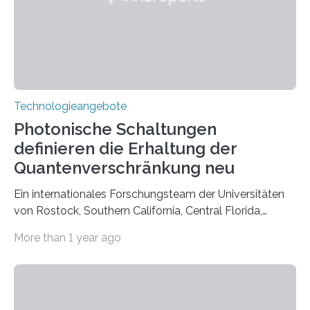
Technologieangebote
Photonische Schaltungen
definieren die Erhaltung der
Quantenverschränkung neu
Ein internationales Forschungsteam der Universitäten
von Rostock, Southern California, Central Florida,
Pennsylvania State und Saint Louis hat einen neuen
More than 1 year ago
Weg gefunden, um eine wichtige Eigenschaft in der
Quantenphotonik zu schützen: die optische
Verschränkung. Ihre Entdeckung wurde online am 28.
März 2025 in der renommierten Fachzeitschrift Science