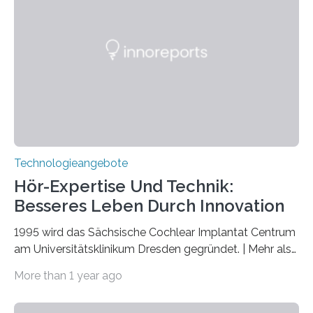
veröffentlicht. Das Jahr 2025 wurde von den Vereinten
Nationen zum Internationalen Jahr der
Quantenwissenschaft und -technologie erklärt und
markiert das 100-jährige Jubiläum der Entwicklung der
Quantenmechanik. Diese faszinierende Disziplin hat
nicht nur das Verständnis…
Technologieangebote
Hör-Expertise Und Technik:
Besseres Leben Durch Innovation
1995 wird das Sächsische Cochlear Implantat Centrum
am Universitätsklinikum Dresden gegründet. | Mehr als
2.500 taub Geborenen, Ertaubten oder Schwerhörigen
More than 1 year ago
wurde mit einem Cochlear Implantat geholfen. | 30
Jahre Expertise ermöglichen Betroffenen ein Leben