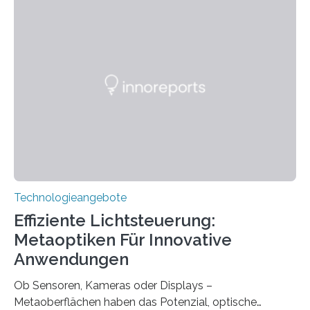
ohne große Höreinschränkungen. Vor 30 Jahren wurde
das Sächsische Cochlear Implantat Centrum am
Universitätsklinikum Carl Gustav Carus Dresden
gegründet. Seitdem wurde insgesamt 2.514 taub
geborenen oder hochgradig schwerhörigen Menschen
mit einem Cochlea-Implantat (CI) das Hören wieder
ermöglicht. Dank der großen chirurgischen und
therapeutischen Expertise für Hörgeschädigte…
Technologieangebote
Effiziente Lichtsteuerung:
Metaoptiken Für Innovative
Anwendungen
Ob Sensoren, Kameras oder Displays –
Metaoberflächen haben das Potenzial, optische