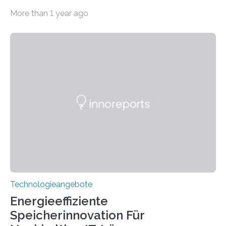
Systeme in unserem Alltag grundlegend zu verbessern.
More than 1 year ago
Durch eine präzisere Steuerung von Licht ermöglichen
sie kompakte und multifunktionale Lösungen. Auf der
Hannover Messe, die am Montag, 31. März 2025,
beginnt, demonstrieren Forschende des Karlsruher
Instituts für Technologie (KIT) ein optisches Bauteil, das
hochgradig effiziente Lichtsteuerung bei steilen
Einfallswinkeln ermöglicht und dabei bisherige
Einschränkungen überwindet. Herkömmliche gewölbte
Linsen, die Licht durch Brechung in Glas oder
Kunststoff lenken, sind oft sperrig,…
Technologieangebote
Energieeffiziente
Speicherinnovation Für