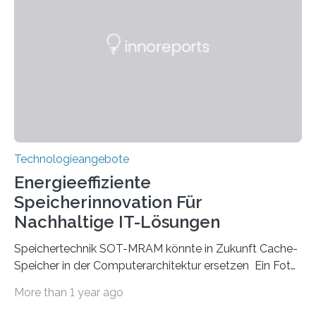
hochgradig effiziente Lichtsteuerung bei steilen
Einfallswinkeln ermöglicht und dabei bisherige
Einschränkungen überwindet. Herkömmliche gewölbte
Linsen, die Licht durch Brechung in Glas oder
Kunststoff lenken, sind oft sperrig,…
Technologieangebote
Energieeffiziente
Speicherinnovation Für
Nachhaltige IT-Lösungen
Speichertechnik SOT-MRAM könnte in Zukunft Cache-
Speicher in der Computerarchitektur ersetzen Ein Foto,
klick, und ab in die sozialen Medien und die Welt.
More than 1 year ago
Hochgeladene Medien landen in riesigen Cloud-