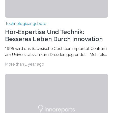
Technologieangebote
Hör-Expertise Und Technik:
Besseres Leben Durch Innovation
1995 wird das Sächsische Cochlear Implantat Centrum
am Universitätsklinikum Dresden gegründet. | Mehr als
2.500 taub Geborenen, Ertaubten oder Schwerhörigen
More than 1 year ago
wurde mit einem Cochlear Implantat geholfen. | 30
Jahre Expertise ermöglichen Betroffenen ein Leben
ohne große Höreinschränkungen. Vor 30 Jahren wurde
das Sächsische Cochlear Implantat Centrum am
Universitätsklinikum Carl Gustav Carus Dresden
gegründet. Seitdem wurde insgesamt 2.514 taub
geborenen oder hochgradig schwerhörigen Menschen
mit einem Cochlea-Implantat (CI) das Hören wieder