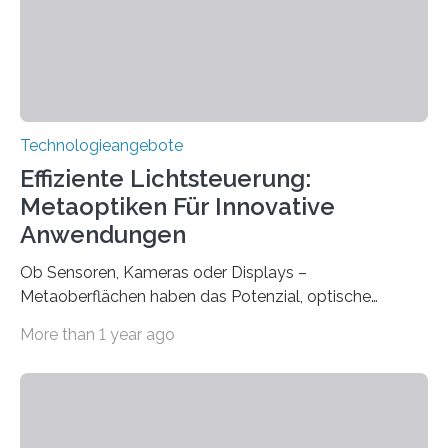
ermöglicht. Dank der großen chirurgischen und
therapeutischen Expertise für Hörgeschädigte…
Technologieangebote
Effiziente Lichtsteuerung:
Metaoptiken Für Innovative
Anwendungen
Ob Sensoren, Kameras oder Displays –
Metaoberflächen haben das Potenzial, optische
Systeme in unserem Alltag grundlegend zu verbessern.
More than 1 year ago
Durch eine präzisere Steuerung von Licht ermöglichen
sie kompakte und multifunktionale Lösungen. Auf der
Hannover Messe, die am Montag, 31. März 2025,
beginnt, demonstrieren Forschende des Karlsruher
Instituts für Technologie (KIT) ein optisches Bauteil, das