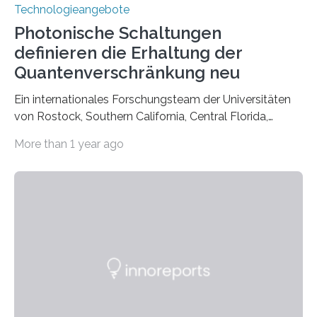
Technologieangebote
Photonische Schaltungen
definieren die Erhaltung der
Quantenverschränkung neu
Ein internationales Forschungsteam der Universitäten
von Rostock, Southern California, Central Florida,
Pennsylvania State und Saint Louis hat einen neuen
More than 1 year ago
Weg gefunden, um eine wichtige Eigenschaft in der
Quantenphotonik zu schützen: die optische
Verschränkung. Ihre Entdeckung wurde online am 28.
März 2025 in der renommierten Fachzeitschrift Science
veröffentlicht. Das Jahr 2025 wurde von den Vereinten
Nationen zum Internationalen Jahr der
Quantenwissenschaft und -technologie erklärt und
markiert das 100-jährige Jubiläum der Entwicklung der
Quantenmechanik. Diese faszinierende Disziplin hat
nicht nur das Verständnis…