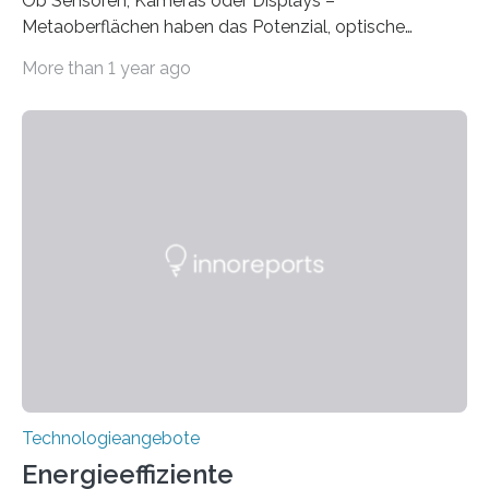
Ob Sensoren, Kameras oder Displays –
Metaoberflächen haben das Potenzial, optische
Systeme in unserem Alltag grundlegend zu verbessern.
More than 1 year ago
Durch eine präzisere Steuerung von Licht ermöglichen
sie kompakte und multifunktionale Lösungen. Auf der
Hannover Messe, die am Montag, 31. März 2025,
beginnt, demonstrieren Forschende des Karlsruher
Instituts für Technologie (KIT) ein optisches Bauteil, das
hochgradig effiziente Lichtsteuerung bei steilen
Einfallswinkeln ermöglicht und dabei bisherige
Einschränkungen überwindet. Herkömmliche gewölbte
Linsen, die Licht durch Brechung in Glas oder
Kunststoff lenken, sind oft sperrig,…
Technologieangebote
Energieeffiziente