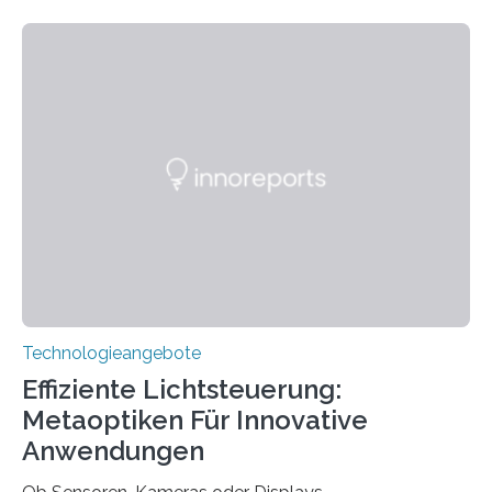
Jahre Expertise ermöglichen Betroffenen ein Leben
ohne große Höreinschränkungen. Vor 30 Jahren wurde
das Sächsische Cochlear Implantat Centrum am
Universitätsklinikum Carl Gustav Carus Dresden
gegründet. Seitdem wurde insgesamt 2.514 taub
geborenen oder hochgradig schwerhörigen Menschen
mit einem Cochlea-Implantat (CI) das Hören wieder
ermöglicht. Dank der großen chirurgischen und
therapeutischen Expertise für Hörgeschädigte…
Technologieangebote
Effiziente Lichtsteuerung:
Metaoptiken Für Innovative
Anwendungen