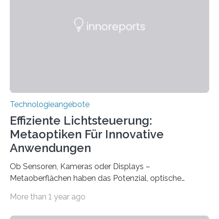
gegründet. Seitdem wurde insgesamt 2.514 taub
geborenen oder hochgradig schwerhörigen Menschen
mit einem Cochlea-Implantat (CI) das Hören wieder
ermöglicht. Dank der großen chirurgischen und
therapeutischen Expertise für Hörgeschädigte…
Technologieangebote
Effiziente Lichtsteuerung:
Metaoptiken Für Innovative
Anwendungen
Ob Sensoren, Kameras oder Displays –
Metaoberflächen haben das Potenzial, optische
Systeme in unserem Alltag grundlegend zu verbessern.
More than 1 year ago
Durch eine präzisere Steuerung von Licht ermöglichen
sie kompakte und multifunktionale Lösungen. Auf der