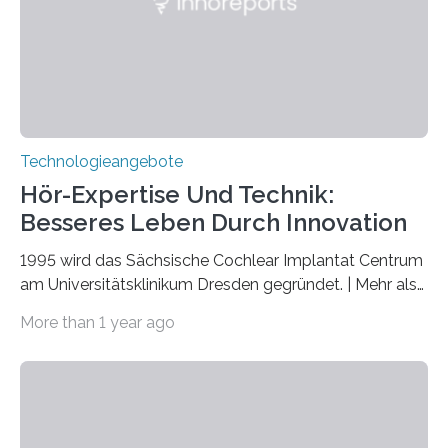
markiert das 100-jährige Jubiläum der Entwicklung der
Quantenmechanik. Diese faszinierende Disziplin hat
nicht nur das Verständnis…
Technologieangebote
Hör-Expertise Und Technik:
Besseres Leben Durch Innovation
1995 wird das Sächsische Cochlear Implantat Centrum
am Universitätsklinikum Dresden gegründet. | Mehr als
2.500 taub Geborenen, Ertaubten oder Schwerhörigen
More than 1 year ago
wurde mit einem Cochlear Implantat geholfen. | 30
Jahre Expertise ermöglichen Betroffenen ein Leben
ohne große Höreinschränkungen. Vor 30 Jahren wurde
das Sächsische Cochlear Implantat Centrum am
Universitätsklinikum Carl Gustav Carus Dresden