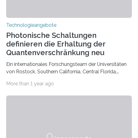
Technologieangebote
Photonische Schaltungen
definieren die Erhaltung der
Quantenverschränkung neu
Ein internationales Forschungsteam der Universitäten
von Rostock, Southern California, Central Florida,
Pennsylvania State und Saint Louis hat einen neuen
More than 1 year ago
Weg gefunden, um eine wichtige Eigenschaft in der
Quantenphotonik zu schützen: die optische
Verschränkung. Ihre Entdeckung wurde online am 28.
März 2025 in der renommierten Fachzeitschrift Science
veröffentlicht. Das Jahr 2025 wurde von den Vereinten
Nationen zum Internationalen Jahr der
Quantenwissenschaft und -technologie erklärt und