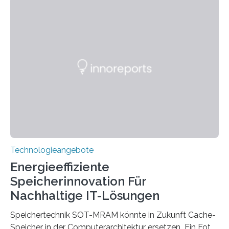
Hannover Messe, die am Montag, 31. März 2025,
beginnt, demonstrieren Forschende des Karlsruher
Instituts für Technologie (KIT) ein optisches Bauteil, das
hochgradig effiziente Lichtsteuerung bei steilen
Einfallswinkeln ermöglicht und dabei bisherige
Einschränkungen überwindet. Herkömmliche gewölbte
Linsen, die Licht durch Brechung in Glas oder
Kunststoff lenken, sind oft sperrig,…
Technologieangebote
Energieeffiziente
Speicherinnovation Für
Nachhaltige IT-Lösungen
Speichertechnik SOT-MRAM könnte in Zukunft Cache-
Speicher in der Computerarchitektur ersetzen Ein Foto,