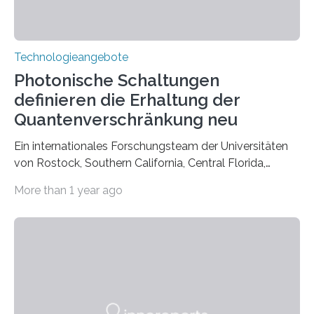
Technologieangebote
Photonische Schaltungen
definieren die Erhaltung der
Quantenverschränkung neu
Ein internationales Forschungsteam der Universitäten
von Rostock, Southern California, Central Florida,
Pennsylvania State und Saint Louis hat einen neuen
More than 1 year ago
Weg gefunden, um eine wichtige Eigenschaft in der
Quantenphotonik zu schützen: die optische
Verschränkung. Ihre Entdeckung wurde online am 28.
März 2025 in der renommierten Fachzeitschrift Science
veröffentlicht. Das Jahr 2025 wurde von den Vereinten
Nationen zum Internationalen Jahr der
Quantenwissenschaft und -technologie erklärt und