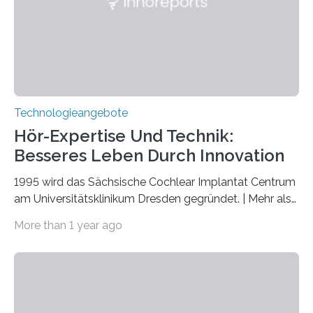
markiert das 100-jährige Jubiläum der Entwicklung der
Quantenmechanik. Diese faszinierende Disziplin hat
nicht nur das Verständnis…
Technologieangebote
Hör-Expertise Und Technik:
Besseres Leben Durch Innovation
1995 wird das Sächsische Cochlear Implantat Centrum
am Universitätsklinikum Dresden gegründet. | Mehr als
2.500 taub Geborenen, Ertaubten oder Schwerhörigen
More than 1 year ago
wurde mit einem Cochlear Implantat geholfen. | 30
Jahre Expertise ermöglichen Betroffenen ein Leben
ohne große Höreinschränkungen. Vor 30 Jahren wurde
das Sächsische Cochlear Implantat Centrum am
Universitätsklinikum Carl Gustav Carus Dresden