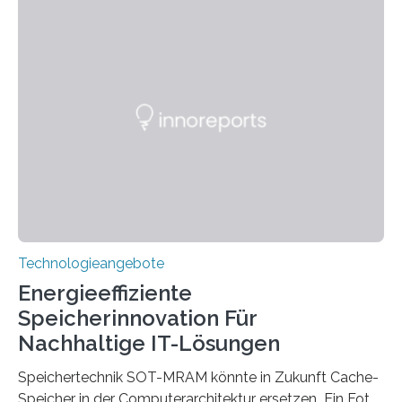
Hannover Messe, die am Montag, 31. März 2025,
beginnt, demonstrieren Forschende des Karlsruher
Instituts für Technologie (KIT) ein optisches Bauteil, das
hochgradig effiziente Lichtsteuerung bei steilen
Einfallswinkeln ermöglicht und dabei bisherige
Einschränkungen überwindet. Herkömmliche gewölbte
Linsen, die Licht durch Brechung in Glas oder
Kunststoff lenken, sind oft sperrig,…
Technologieangebote
Energieeffiziente
Speicherinnovation Für
Nachhaltige IT-Lösungen
Speichertechnik SOT-MRAM könnte in Zukunft Cache-
Speicher in der Computerarchitektur ersetzen Ein Foto,