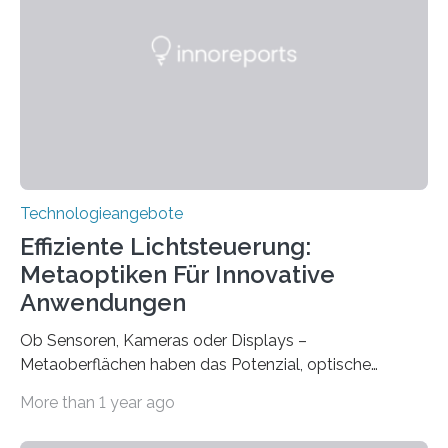
gegründet. Seitdem wurde insgesamt 2.514 taub
geborenen oder hochgradig schwerhörigen Menschen
mit einem Cochlea-Implantat (CI) das Hören wieder
ermöglicht. Dank der großen chirurgischen und
therapeutischen Expertise für Hörgeschädigte…
Technologieangebote
Effiziente Lichtsteuerung:
Metaoptiken Für Innovative
Anwendungen
Ob Sensoren, Kameras oder Displays –
Metaoberflächen haben das Potenzial, optische
Systeme in unserem Alltag grundlegend zu verbessern.
More than 1 year ago
Durch eine präzisere Steuerung von Licht ermöglichen
sie kompakte und multifunktionale Lösungen. Auf der