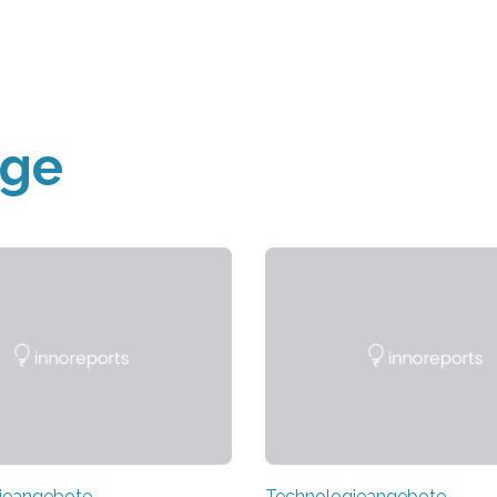
äge
ieangebote
Technologieangebote