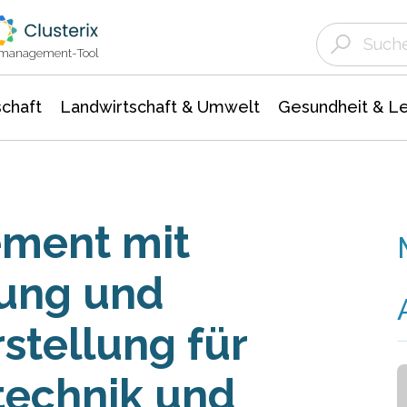
Landwirtschaft & Umwelt
Gesundheit &
Agrar- Forstwissenschaften
Unternehmensmeldungen
Biowissenschafte
Ökologie Umwelt- Naturschutz
ktmanagement-Tool
chaft
Landwirtschaft & Umwelt
Gesundheit & L
ement mit
ung und
stellung für
echnik und