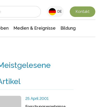
 Leben
Medien & Ereignisse
Interdisziplinäre Forschung
Veranstaltungsnachrichten
n Chemie
Gesellschaftswissenschaften
Kontakt
DE
eben
Medien & Ereignisse
Bildung
Meistgelesene
Artikel
25 April 2001
Forschungsergebnisse