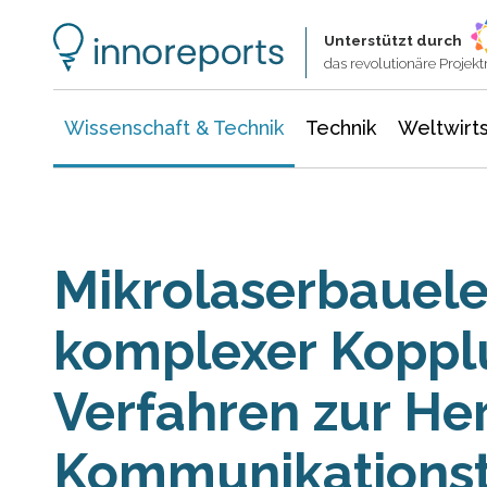
Wissenschaft & Technik
Informationstechnologie
Energie & Elektrotechnik
Unterstützt durch
das revolutionäre Proje
Wissenschaft & Technik
Technik
Weltwirts
Mikrolaserbauel
komplexer Koppl
Verfahren zur Her
Kommunikationst