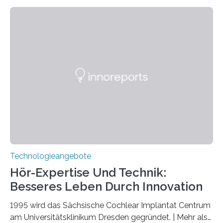
Quantenphotonik zu schützen: die optische
Verschränkung. Ihre Entdeckung wurde online am 28.
März 2025 in der renommierten Fachzeitschrift Science
veröffentlicht. Das Jahr 2025 wurde von den Vereinten
Nationen zum Internationalen Jahr der
Quantenwissenschaft und -technologie erklärt und
markiert das 100-jährige Jubiläum der Entwicklung der
Quantenmechanik. Diese faszinierende Disziplin hat
nicht nur das Verständnis…
Technologieangebote
Hör-Expertise Und Technik:
Besseres Leben Durch Innovation
1995 wird das Sächsische Cochlear Implantat Centrum
am Universitätsklinikum Dresden gegründet. | Mehr als