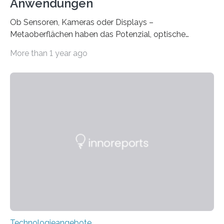
Anwendungen
Ob Sensoren, Kameras oder Displays –
Metaoberflächen haben das Potenzial, optische
Systeme in unserem Alltag grundlegend zu verbessern.
More than 1 year ago
Durch eine präzisere Steuerung von Licht ermöglichen
sie kompakte und multifunktionale Lösungen. Auf der
Hannover Messe, die am Montag, 31. März 2025,
beginnt, demonstrieren Forschende des Karlsruher
Instituts für Technologie (KIT) ein optisches Bauteil, das
hochgradig effiziente Lichtsteuerung bei steilen
Einfallswinkeln ermöglicht und dabei bisherige
Einschränkungen überwindet. Herkömmliche gewölbte
Linsen, die Licht durch Brechung in Glas oder
Kunststoff lenken, sind oft sperrig,…
Technologieangebote