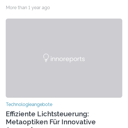
2.500 taub Geborenen, Ertaubten oder Schwerhörigen
More than 1 year ago
wurde mit einem Cochlear Implantat geholfen. | 30
Jahre Expertise ermöglichen Betroffenen ein Leben
ohne große Höreinschränkungen. Vor 30 Jahren wurde
das Sächsische Cochlear Implantat Centrum am
Universitätsklinikum Carl Gustav Carus Dresden
gegründet. Seitdem wurde insgesamt 2.514 taub
geborenen oder hochgradig schwerhörigen Menschen
mit einem Cochlea-Implantat (CI) das Hören wieder
ermöglicht. Dank der großen chirurgischen und
therapeutischen Expertise für Hörgeschädigte…
Technologieangebote
Effiziente Lichtsteuerung:
Metaoptiken Für Innovative