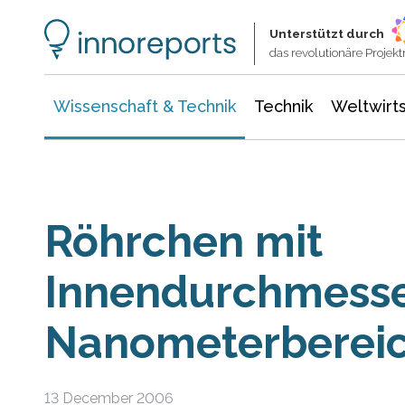
Wissenschaft & Technik
Informationstechnologie
Energie & Elektrotechnik
Unterstützt durch
das revolutionäre Proje
Wissenschaft & Technik
Technik
Weltwirts
Röhrchen mit
Innendurchmesse
Nanometerberei
13 December 2006