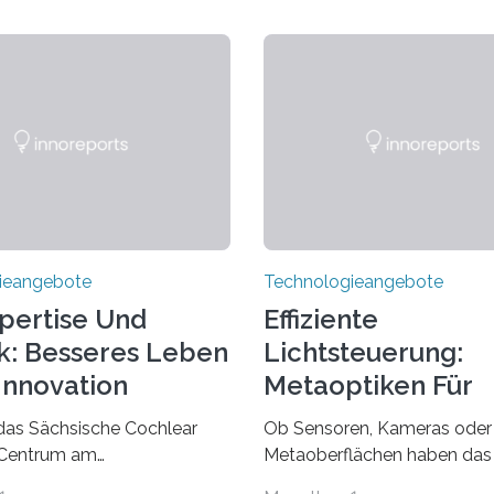
ieangebote
Technologieangebote
pertise Und
Effiziente
k: Besseres Leben
Lichtsteuerung:
Innovation
Metaoptiken Für
Innovative
das Sächsische Cochlear
Ob Sensoren, Kameras oder 
Anwendungen
 Centrum am
Metaoberflächen haben das 
tsklinikum Dresden
optische Systeme in unsere