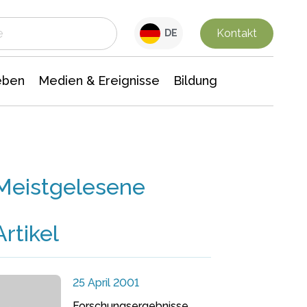
 Leben
Medien & Ereignisse
Interdisziplinäre Forschung
Veranstaltungsnachrichten
n Chemie
Gesellschaftswissenschaften
Kontakt
DE
eben
Medien & Ereignisse
Bildung
Meistgelesene
Artikel
25 April 2001
Forschungsergebnisse