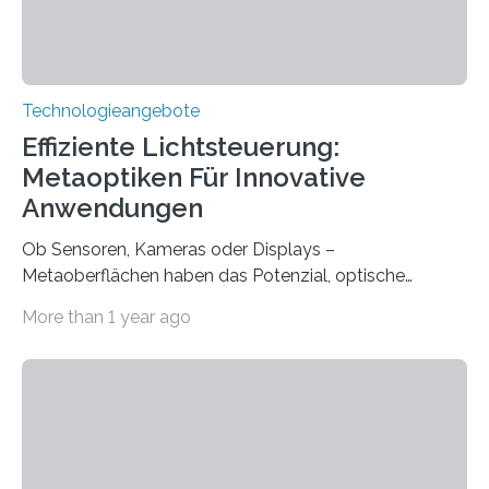
Technologieangebote
Effiziente Lichtsteuerung:
Metaoptiken Für Innovative
Anwendungen
Ob Sensoren, Kameras oder Displays –
Metaoberflächen haben das Potenzial, optische
Systeme in unserem Alltag grundlegend zu verbessern.
More than 1 year ago
Durch eine präzisere Steuerung von Licht ermöglichen
sie kompakte und multifunktionale Lösungen. Auf der
Hannover Messe, die am Montag, 31. März 2025,
beginnt, demonstrieren Forschende des Karlsruher
Instituts für Technologie (KIT) ein optisches Bauteil, das
hochgradig effiziente Lichtsteuerung bei steilen
Einfallswinkeln ermöglicht und dabei bisherige