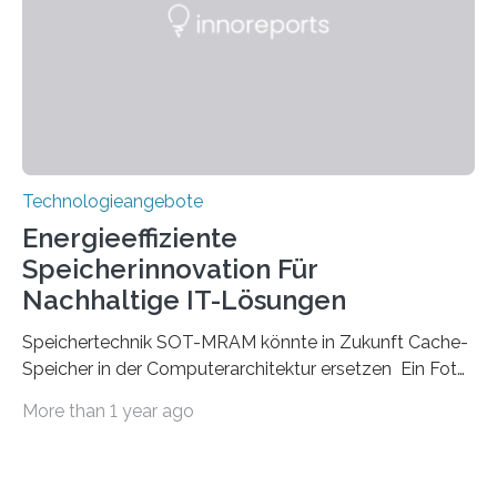
Einschränkungen überwindet. Herkömmliche gewölbte
Linsen, die Licht durch Brechung in Glas oder
Kunststoff lenken, sind oft sperrig,…
Technologieangebote
Energieeffiziente
Speicherinnovation Für
Nachhaltige IT-Lösungen
Speichertechnik SOT-MRAM könnte in Zukunft Cache-
Speicher in der Computerarchitektur ersetzen Ein Foto,
klick, und ab in die sozialen Medien und die Welt.
More than 1 year ago
Hochgeladene Medien landen in riesigen Cloud-
Speichern und Rechenzentren, welche wiederum
kontinuierlich mit Strom versorgt werden müssen. Auf