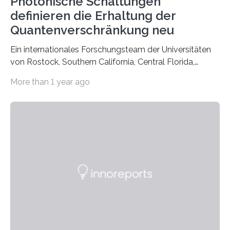
Photonische Schaltungen
definieren die Erhaltung der
Quantenverschränkung neu
Ein internationales Forschungsteam der Universitäten
von Rostock, Southern California, Central Florida,
Pennsylvania State und Saint Louis hat einen neuen
More than 1 year ago
Weg gefunden, um eine wichtige Eigenschaft in der
Quantenphotonik zu schützen: die optische
Verschränkung. Ihre Entdeckung wurde online am 28.
März 2025 in der renommierten Fachzeitschrift Science
veröffentlicht. Das Jahr 2025 wurde von den Vereinten
Nationen zum Internationalen Jahr der
Quantenwissenschaft und -technologie erklärt und
markiert das 100-jährige Jubiläum der Entwicklung der
Quantenmechanik. Diese faszinierende Disziplin hat
nicht nur das Verständnis…