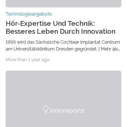
Technologieangebote
Hör-Expertise Und Technik:
Besseres Leben Durch Innovation
1995 wird das Sächsische Cochlear Implantat Centrum
am Universitätsklinikum Dresden gegründet. | Mehr als
2.500 taub Geborenen, Ertaubten oder Schwerhörigen
More than 1 year ago
wurde mit einem Cochlear Implantat geholfen. | 30
Jahre Expertise ermöglichen Betroffenen ein Leben
ohne große Höreinschränkungen. Vor 30 Jahren wurde
das Sächsische Cochlear Implantat Centrum am
Universitätsklinikum Carl Gustav Carus Dresden
gegründet. Seitdem wurde insgesamt 2.514 taub
geborenen oder hochgradig schwerhörigen Menschen
mit einem Cochlea-Implantat (CI) das Hören wieder
ermöglicht. Dank der großen chirurgischen und
therapeutischen Expertise für Hörgeschädigte…