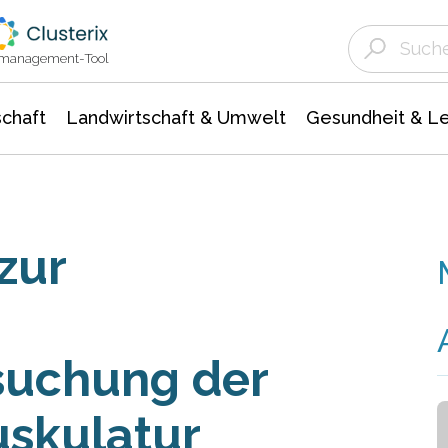
Landwirtschaft & Umwelt
Gesundheit &
Agrar- Forstwissenschaften
Unternehmensmeldungen
Biowissenschafte
Ökologie Umwelt- Naturschutz
ktmanagement-Tool
chaft
Landwirtschaft & Umwelt
Gesundheit & L
zur
suchung der
skulatur