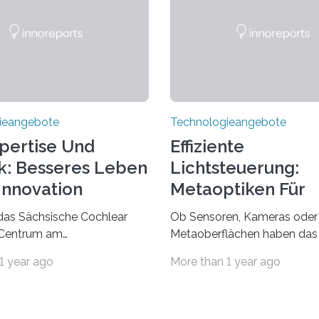
ieangebote
Technologieangebote
pertise Und
Effiziente
k: Besseres Leben
Lichtsteuerung:
Innovation
Metaoptiken Für
Innovative
das Sächsische Cochlear
Ob Sensoren, Kameras oder 
Anwendungen
 Centrum am
Metaoberflächen haben das 
tsklinikum Dresden
optische Systeme in unsere
1 year ago
More than 1 year ago
 | Mehr als 2.500 taub
grundlegend zu verbessern. 
 Ertaubten oder
präzisere Steuerung von Lic
igen wurde mit einem
ermöglichen sie kompakte 