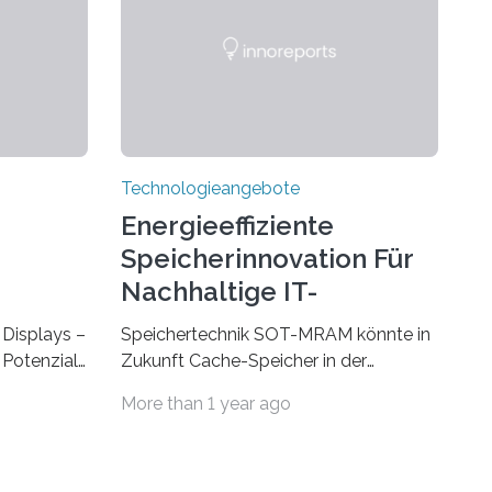
Technologieangebote
Energieeffiziente
Speicherinnovation Für
Nachhaltige IT-
Lösungen
Displays –
Speichertechnik SOT-MRAM könnte in
Potenzial,
Zukunft Cache-Speicher in der
m Alltag
Computerarchitektur ersetzen Ein
More than 1 year ago
Durch eine
Foto, klick, und ab in die sozialen
ht
Medien und die Welt. Hochgeladene
und
Medien landen in riesigen Cloud-