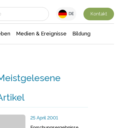
 Leben
Medien & Ereignisse
Interdisziplinäre Forschung
Veranstaltungsnachrichten
n Chemie
Gesellschaftswissenschaften
Kontakt
DE
eben
Medien & Ereignisse
Bildung
Meistgelesene
Artikel
25 April 2001
Forschungsergebnisse