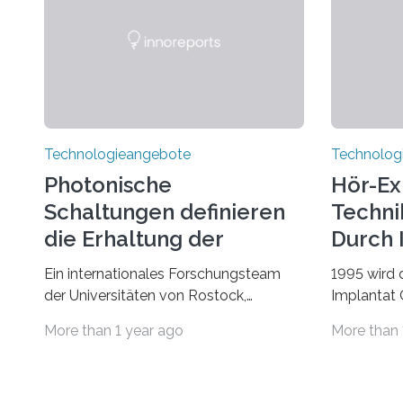
Technologieangebote
Technolog
Photonische
Hör-Ex
Schaltungen definieren
Techni
die Erhaltung der
Durch 
Quantenverschränkung
Ein internationales Forschungsteam
1995 wird 
neu
der Universitäten von Rostock,
Implantat
Southern California, Central Florida,
Universitä
More than 1 year ago
More than 
Pennsylvania State und Saint Louis hat
gegründet.
einen neuen Weg gefunden, um eine
Geborenen,
wichtige Eigenschaft in der
Schwerhör