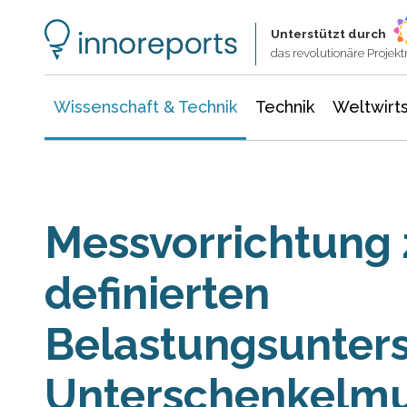
Wissenschaft & Technik
Informationstechnologie
Energie & Elektrotechnik
Unterstützt durch
das revolutionäre Proje
Wissenschaft & Technik
Technik
Weltwirts
Messvorrichtung 
definierten
Belastungsunter
Unterschenkelmu