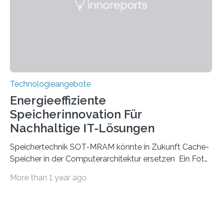
Einschränkungen überwindet. Herkömmliche gewölbte
Linsen, die Licht durch Brechung in Glas oder
Kunststoff lenken, sind oft sperrig,…
Technologieangebote
Energieeffiziente
Speicherinnovation Für
Nachhaltige IT-Lösungen
Speichertechnik SOT-MRAM könnte in Zukunft Cache-
Speicher in der Computerarchitektur ersetzen Ein Foto,
klick, und ab in die sozialen Medien und die Welt.
More than 1 year ago
Hochgeladene Medien landen in riesigen Cloud-
Speichern und Rechenzentren, welche wiederum
kontinuierlich mit Strom versorgt werden müssen. Auf
Rechenzentren entfällt derzeit etwa ein Prozent des