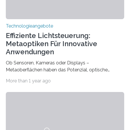
Technologieangebote
Effiziente Lichtsteuerung:
Metaoptiken Für Innovative
Anwendungen
Ob Sensoren, Kameras oder Displays –
Metaoberflächen haben das Potenzial, optische
Systeme in unserem Alltag grundlegend zu verbessern.
More than 1 year ago
Durch eine präzisere Steuerung von Licht ermöglichen
sie kompakte und multifunktionale Lösungen. Auf der
Hannover Messe, die am Montag, 31. März 2025,
beginnt, demonstrieren Forschende des Karlsruher
Instituts für Technologie (KIT) ein optisches Bauteil, das
hochgradig effiziente Lichtsteuerung bei steilen
Einfallswinkeln ermöglicht und dabei bisherige