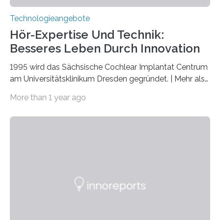
Technologieangebote
Hör-Expertise Und Technik:
Besseres Leben Durch Innovation
1995 wird das Sächsische Cochlear Implantat Centrum
am Universitätsklinikum Dresden gegründet. | Mehr als
2.500 taub Geborenen, Ertaubten oder Schwerhörigen
More than 1 year ago
wurde mit einem Cochlear Implantat geholfen. | 30
Jahre Expertise ermöglichen Betroffenen ein Leben
ohne große Höreinschränkungen. Vor 30 Jahren wurde
das Sächsische Cochlear Implantat Centrum am
Universitätsklinikum Carl Gustav Carus Dresden
gegründet. Seitdem wurde insgesamt 2.514 taub
geborenen oder hochgradig schwerhörigen Menschen
mit einem Cochlea-Implantat (CI) das Hören wieder
ermöglicht. Dank der großen chirurgischen und
therapeutischen Expertise für Hörgeschädigte…