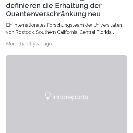
definieren die Erhaltung der
Quantenverschränkung neu
Ein internationales Forschungsteam der Universitäten
von Rostock, Southern California, Central Florida,
Pennsylvania State und Saint Louis hat einen neuen
More than 1 year ago
Weg gefunden, um eine wichtige Eigenschaft in der
Quantenphotonik zu schützen: die optische
Verschränkung. Ihre Entdeckung wurde online am 28.
März 2025 in der renommierten Fachzeitschrift Science
veröffentlicht. Das Jahr 2025 wurde von den Vereinten
Nationen zum Internationalen Jahr der
Quantenwissenschaft und -technologie erklärt und
markiert das 100-jährige Jubiläum der Entwicklung der
Quantenmechanik. Diese faszinierende Disziplin hat
nicht nur das Verständnis…