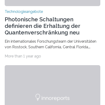
Technologieangebote
Photonische Schaltungen
definieren die Erhaltung der
Quantenverschränkung neu
Ein internationales Forschungsteam der Universitäten
von Rostock, Southern California, Central Florida,
Pennsylvania State und Saint Louis hat einen neuen
More than 1 year ago
Weg gefunden, um eine wichtige Eigenschaft in der
Quantenphotonik zu schützen: die optische
Verschränkung. Ihre Entdeckung wurde online am 28.
März 2025 in der renommierten Fachzeitschrift Science
veröffentlicht. Das Jahr 2025 wurde von den Vereinten
Nationen zum Internationalen Jahr der
Quantenwissenschaft und -technologie erklärt und
markiert das 100-jährige Jubiläum der Entwicklung der
Quantenmechanik. Diese faszinierende Disziplin hat