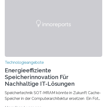
beginnt, demonstrieren Forschende des Karlsruher
Instituts für Technologie (KIT) ein optisches Bauteil, das
hochgradig effiziente Lichtsteuerung bei steilen
Einfallswinkeln ermöglicht und dabei bisherige
Einschränkungen überwindet. Herkömmliche gewölbte
Linsen, die Licht durch Brechung in Glas oder
Kunststoff lenken, sind oft sperrig,…
Technologieangebote
Energieeffiziente
Speicherinnovation Für
Nachhaltige IT-Lösungen
Speichertechnik SOT-MRAM könnte in Zukunft Cache-
Speicher in der Computerarchitektur ersetzen Ein Foto,
klick, und ab in die sozialen Medien und die Welt.