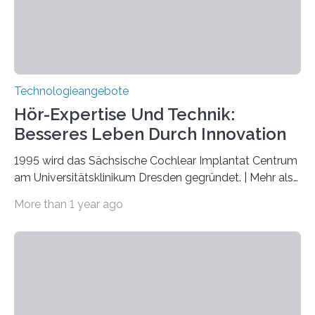
nicht nur das Verständnis…
Technologieangebote
Hör-Expertise Und Technik:
Besseres Leben Durch Innovation
1995 wird das Sächsische Cochlear Implantat Centrum
am Universitätsklinikum Dresden gegründet. | Mehr als
2.500 taub Geborenen, Ertaubten oder Schwerhörigen
More than 1 year ago
wurde mit einem Cochlear Implantat geholfen. | 30
Jahre Expertise ermöglichen Betroffenen ein Leben
ohne große Höreinschränkungen. Vor 30 Jahren wurde
das Sächsische Cochlear Implantat Centrum am
Universitätsklinikum Carl Gustav Carus Dresden
gegründet. Seitdem wurde insgesamt 2.514 taub
geborenen oder hochgradig schwerhörigen Menschen