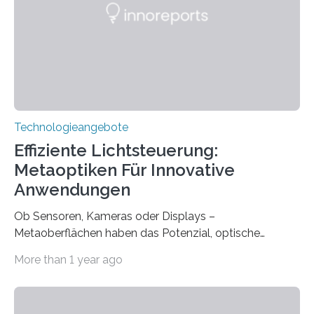
mit einem Cochlea-Implantat (CI) das Hören wieder
ermöglicht. Dank der großen chirurgischen und
therapeutischen Expertise für Hörgeschädigte…
Technologieangebote
Effiziente Lichtsteuerung:
Metaoptiken Für Innovative
Anwendungen
Ob Sensoren, Kameras oder Displays –
Metaoberflächen haben das Potenzial, optische
Systeme in unserem Alltag grundlegend zu verbessern.
More than 1 year ago
Durch eine präzisere Steuerung von Licht ermöglichen
sie kompakte und multifunktionale Lösungen. Auf der
Hannover Messe, die am Montag, 31. März 2025,