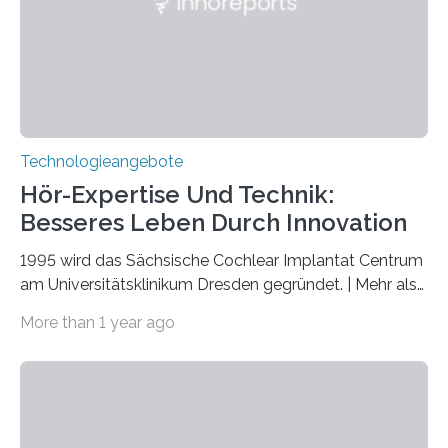
markiert das 100-jährige Jubiläum der Entwicklung der
Quantenmechanik. Diese faszinierende Disziplin hat
nicht nur das Verständnis…
Technologieangebote
Hör-Expertise Und Technik:
Besseres Leben Durch Innovation
1995 wird das Sächsische Cochlear Implantat Centrum
am Universitätsklinikum Dresden gegründet. | Mehr als
2.500 taub Geborenen, Ertaubten oder Schwerhörigen
More than 1 year ago
wurde mit einem Cochlear Implantat geholfen. | 30
Jahre Expertise ermöglichen Betroffenen ein Leben
ohne große Höreinschränkungen. Vor 30 Jahren wurde
das Sächsische Cochlear Implantat Centrum am
Universitätsklinikum Carl Gustav Carus Dresden