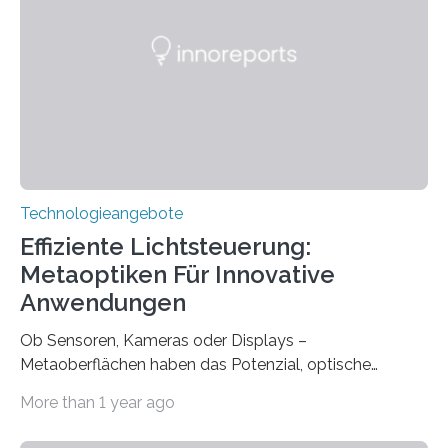
gegründet. Seitdem wurde insgesamt 2.514 taub
geborenen oder hochgradig schwerhörigen Menschen
mit einem Cochlea-Implantat (CI) das Hören wieder
ermöglicht. Dank der großen chirurgischen und
therapeutischen Expertise für Hörgeschädigte…
Technologieangebote
Effiziente Lichtsteuerung:
Metaoptiken Für Innovative
Anwendungen
Ob Sensoren, Kameras oder Displays –
Metaoberflächen haben das Potenzial, optische
Systeme in unserem Alltag grundlegend zu verbessern.
More than 1 year ago
Durch eine präzisere Steuerung von Licht ermöglichen
sie kompakte und multifunktionale Lösungen. Auf der