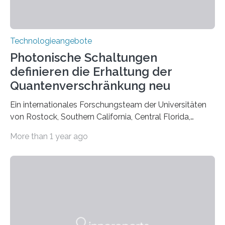
Technologieangebote
Photonische Schaltungen
definieren die Erhaltung der
Quantenverschränkung neu
Ein internationales Forschungsteam der Universitäten
von Rostock, Southern California, Central Florida,
Pennsylvania State und Saint Louis hat einen neuen
More than 1 year ago
Weg gefunden, um eine wichtige Eigenschaft in der
Quantenphotonik zu schützen: die optische
Verschränkung. Ihre Entdeckung wurde online am 28.
März 2025 in der renommierten Fachzeitschrift Science
veröffentlicht. Das Jahr 2025 wurde von den Vereinten
Nationen zum Internationalen Jahr der
Quantenwissenschaft und -technologie erklärt und