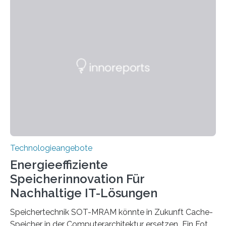
Hannover Messe, die am Montag, 31. März 2025,
beginnt, demonstrieren Forschende des Karlsruher
Instituts für Technologie (KIT) ein optisches Bauteil, das
hochgradig effiziente Lichtsteuerung bei steilen
Einfallswinkeln ermöglicht und dabei bisherige
Einschränkungen überwindet. Herkömmliche gewölbte
Linsen, die Licht durch Brechung in Glas oder
Kunststoff lenken, sind oft sperrig,…
Technologieangebote
Energieeffiziente
Speicherinnovation Für
Nachhaltige IT-Lösungen
Speichertechnik SOT-MRAM könnte in Zukunft Cache-
Speicher in der Computerarchitektur ersetzen Ein Foto,