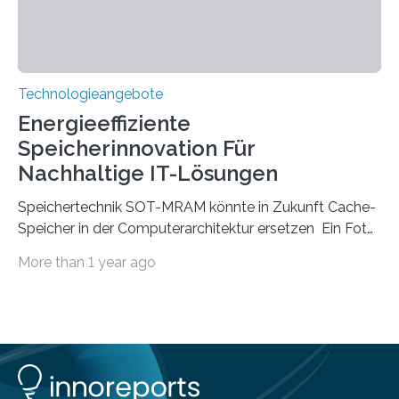
Technologieangebote
Energieeffiziente
Speicherinnovation Für
Nachhaltige IT-Lösungen
Speichertechnik SOT-MRAM könnte in Zukunft Cache-
Speicher in der Computerarchitektur ersetzen Ein Foto,
klick, und ab in die sozialen Medien und die Welt.
More than 1 year ago
Hochgeladene Medien landen in riesigen Cloud-
Speichern und Rechenzentren, welche wiederum
kontinuierlich mit Strom versorgt werden müssen. Auf
Rechenzentren entfällt derzeit etwa ein Prozent des
weltweiten Gesamtenergieverbrauchs, was 200
Terawattstunden Strom pro Jahr entspricht. Dieser