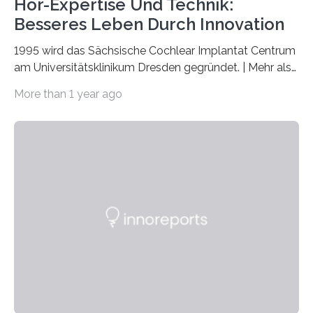
Hör-Expertise Und Technik:
Besseres Leben Durch Innovation
1995 wird das Sächsische Cochlear Implantat Centrum
am Universitätsklinikum Dresden gegründet. | Mehr als
2.500 taub Geborenen, Ertaubten oder Schwerhörigen
More than 1 year ago
wurde mit einem Cochlear Implantat geholfen. | 30
Jahre Expertise ermöglichen Betroffenen ein Leben
ohne große Höreinschränkungen. Vor 30 Jahren wurde
das Sächsische Cochlear Implantat Centrum am
Universitätsklinikum Carl Gustav Carus Dresden
gegründet. Seitdem wurde insgesamt 2.514 taub
geborenen oder hochgradig schwerhörigen Menschen
mit einem Cochlea-Implantat (CI) das Hören wieder
ermöglicht. Dank der großen chirurgischen und
therapeutischen Expertise für Hörgeschädigte…