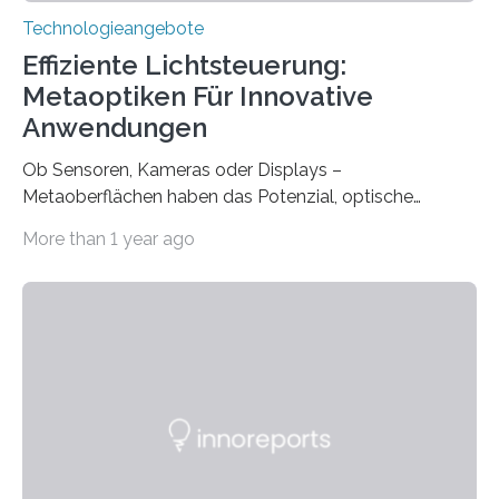
Technologieangebote
Effiziente Lichtsteuerung:
Metaoptiken Für Innovative
Anwendungen
Ob Sensoren, Kameras oder Displays –
Metaoberflächen haben das Potenzial, optische
Systeme in unserem Alltag grundlegend zu verbessern.
More than 1 year ago
Durch eine präzisere Steuerung von Licht ermöglichen
sie kompakte und multifunktionale Lösungen. Auf der
Hannover Messe, die am Montag, 31. März 2025,
beginnt, demonstrieren Forschende des Karlsruher
Instituts für Technologie (KIT) ein optisches Bauteil, das
hochgradig effiziente Lichtsteuerung bei steilen
Einfallswinkeln ermöglicht und dabei bisherige
Einschränkungen überwindet. Herkömmliche gewölbte
Linsen, die Licht durch Brechung in Glas oder
Kunststoff lenken, sind oft sperrig,…