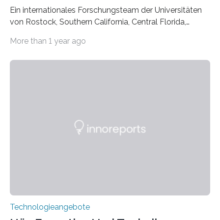
Ein internationales Forschungsteam der Universitäten
von Rostock, Southern California, Central Florida,
Pennsylvania State und Saint Louis hat einen neuen
More than 1 year ago
Weg gefunden, um eine wichtige Eigenschaft in der
Quantenphotonik zu schützen: die optische
Verschränkung. Ihre Entdeckung wurde online am 28.
März 2025 in der renommierten Fachzeitschrift Science
veröffentlicht. Das Jahr 2025 wurde von den Vereinten
Nationen zum Internationalen Jahr der
Quantenwissenschaft und -technologie erklärt und
markiert das 100-jährige Jubiläum der Entwicklung der
Quantenmechanik. Diese faszinierende Disziplin hat
nicht nur das Verständnis…
Technologieangebote