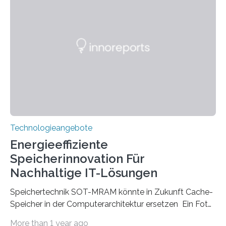
Instituts für Technologie (KIT) ein optisches Bauteil, das
hochgradig effiziente Lichtsteuerung bei steilen
Einfallswinkeln ermöglicht und dabei bisherige
Einschränkungen überwindet. Herkömmliche gewölbte
Linsen, die Licht durch Brechung in Glas oder
Kunststoff lenken, sind oft sperrig,…
Technologieangebote
Energieeffiziente
Speicherinnovation Für
Nachhaltige IT-Lösungen
Speichertechnik SOT-MRAM könnte in Zukunft Cache-
Speicher in der Computerarchitektur ersetzen Ein Foto,
klick, und ab in die sozialen Medien und die Welt.
More than 1 year ago