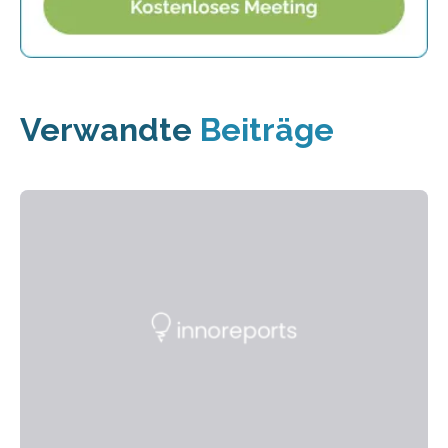
Verwandte
Beiträge