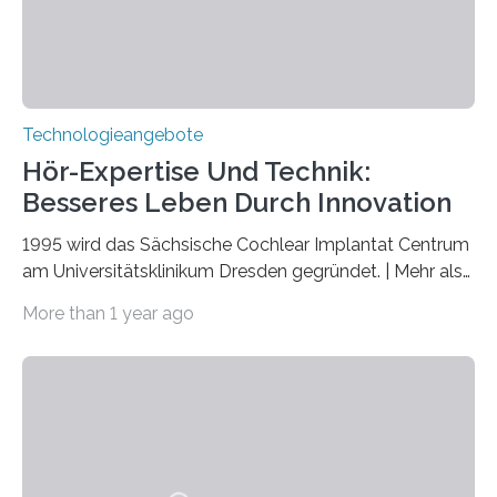
nicht nur das Verständnis…
Technologieangebote
Hör-Expertise Und Technik:
Besseres Leben Durch Innovation
1995 wird das Sächsische Cochlear Implantat Centrum
am Universitätsklinikum Dresden gegründet. | Mehr als
2.500 taub Geborenen, Ertaubten oder Schwerhörigen
More than 1 year ago
wurde mit einem Cochlear Implantat geholfen. | 30
Jahre Expertise ermöglichen Betroffenen ein Leben
ohne große Höreinschränkungen. Vor 30 Jahren wurde
das Sächsische Cochlear Implantat Centrum am
Universitätsklinikum Carl Gustav Carus Dresden
gegründet. Seitdem wurde insgesamt 2.514 taub
geborenen oder hochgradig schwerhörigen Menschen