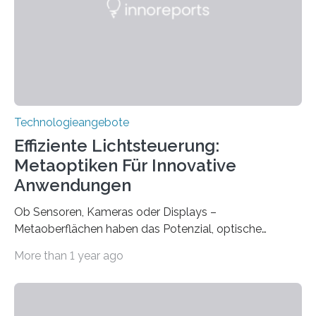
mit einem Cochlea-Implantat (CI) das Hören wieder
ermöglicht. Dank der großen chirurgischen und
therapeutischen Expertise für Hörgeschädigte…
Technologieangebote
Effiziente Lichtsteuerung:
Metaoptiken Für Innovative
Anwendungen
Ob Sensoren, Kameras oder Displays –
Metaoberflächen haben das Potenzial, optische
Systeme in unserem Alltag grundlegend zu verbessern.
More than 1 year ago
Durch eine präzisere Steuerung von Licht ermöglichen
sie kompakte und multifunktionale Lösungen. Auf der
Hannover Messe, die am Montag, 31. März 2025,
beginnt, demonstrieren Forschende des Karlsruher