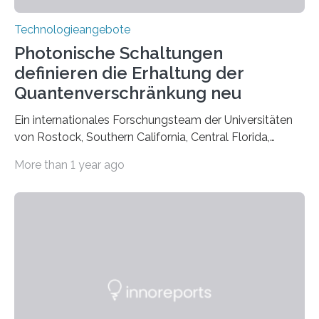
Technologieangebote
Photonische Schaltungen
definieren die Erhaltung der
Quantenverschränkung neu
Ein internationales Forschungsteam der Universitäten
von Rostock, Southern California, Central Florida,
Pennsylvania State und Saint Louis hat einen neuen
More than 1 year ago
Weg gefunden, um eine wichtige Eigenschaft in der
Quantenphotonik zu schützen: die optische
Verschränkung. Ihre Entdeckung wurde online am 28.
März 2025 in der renommierten Fachzeitschrift Science
veröffentlicht. Das Jahr 2025 wurde von den Vereinten
Nationen zum Internationalen Jahr der
Quantenwissenschaft und -technologie erklärt und
markiert das 100-jährige Jubiläum der Entwicklung der
Quantenmechanik. Diese faszinierende Disziplin hat