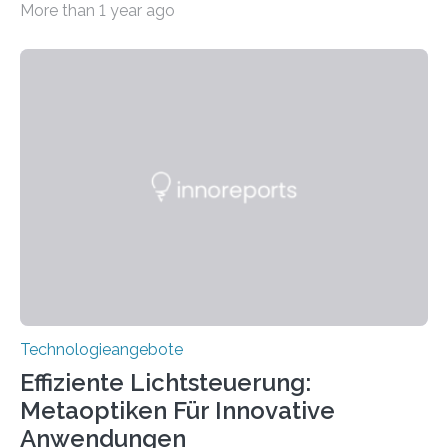
More than 1 year ago
wurde mit einem Cochlear Implantat geholfen. | 30
Jahre Expertise ermöglichen Betroffenen ein Leben
ohne große Höreinschränkungen. Vor 30 Jahren wurde
das Sächsische Cochlear Implantat Centrum am
Universitätsklinikum Carl Gustav Carus Dresden
gegründet. Seitdem wurde insgesamt 2.514 taub
geborenen oder hochgradig schwerhörigen Menschen
mit einem Cochlea-Implantat (CI) das Hören wieder
ermöglicht. Dank der großen chirurgischen und
therapeutischen Expertise für Hörgeschädigte…
Technologieangebote
Effiziente Lichtsteuerung:
Metaoptiken Für Innovative
Anwendungen