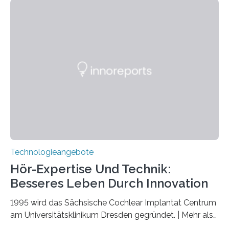
Verschränkung. Ihre Entdeckung wurde online am 28.
März 2025 in der renommierten Fachzeitschrift Science
veröffentlicht. Das Jahr 2025 wurde von den Vereinten
Nationen zum Internationalen Jahr der
Quantenwissenschaft und -technologie erklärt und
markiert das 100-jährige Jubiläum der Entwicklung der
Quantenmechanik. Diese faszinierende Disziplin hat
nicht nur das Verständnis…
Technologieangebote
Hör-Expertise Und Technik:
Besseres Leben Durch Innovation
1995 wird das Sächsische Cochlear Implantat Centrum
am Universitätsklinikum Dresden gegründet. | Mehr als
2.500 taub Geborenen, Ertaubten oder Schwerhörigen