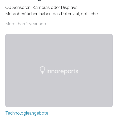
Ob Sensoren, Kameras oder Displays –
Metaoberflächen haben das Potenzial, optische
Systeme in unserem Alltag grundlegend zu verbessern.
More than 1 year ago
Durch eine präzisere Steuerung von Licht ermöglichen
sie kompakte und multifunktionale Lösungen. Auf der
Hannover Messe, die am Montag, 31. März 2025,
beginnt, demonstrieren Forschende des Karlsruher
Instituts für Technologie (KIT) ein optisches Bauteil, das
hochgradig effiziente Lichtsteuerung bei steilen
Einfallswinkeln ermöglicht und dabei bisherige
Einschränkungen überwindet. Herkömmliche gewölbte
Linsen, die Licht durch Brechung in Glas oder
Kunststoff lenken, sind oft sperrig,…
Technologieangebote