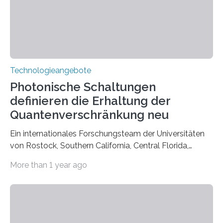
Technologieangebote
Photonische Schaltungen
definieren die Erhaltung der
Quantenverschränkung neu
Ein internationales Forschungsteam der Universitäten
von Rostock, Southern California, Central Florida,
Pennsylvania State und Saint Louis hat einen neuen
More than 1 year ago
Weg gefunden, um eine wichtige Eigenschaft in der
Quantenphotonik zu schützen: die optische
Verschränkung. Ihre Entdeckung wurde online am 28.
März 2025 in der renommierten Fachzeitschrift Science
veröffentlicht. Das Jahr 2025 wurde von den Vereinten