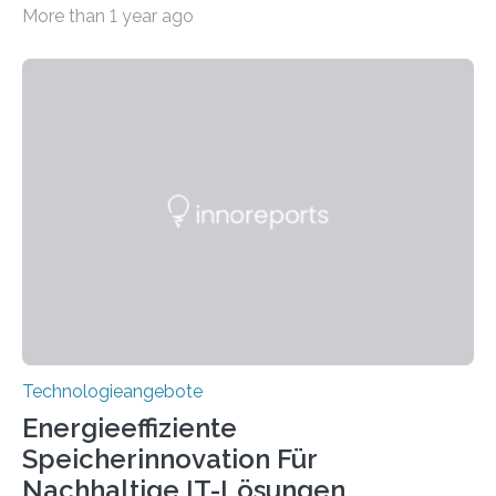
Systeme in unserem Alltag grundlegend zu verbessern.
More than 1 year ago
Durch eine präzisere Steuerung von Licht ermöglichen
sie kompakte und multifunktionale Lösungen. Auf der
Hannover Messe, die am Montag, 31. März 2025,
beginnt, demonstrieren Forschende des Karlsruher
Instituts für Technologie (KIT) ein optisches Bauteil, das
hochgradig effiziente Lichtsteuerung bei steilen
Einfallswinkeln ermöglicht und dabei bisherige
Einschränkungen überwindet. Herkömmliche gewölbte
Linsen, die Licht durch Brechung in Glas oder
Kunststoff lenken, sind oft sperrig,…
Technologieangebote
Energieeffiziente
Speicherinnovation Für
Nachhaltige IT-Lösungen