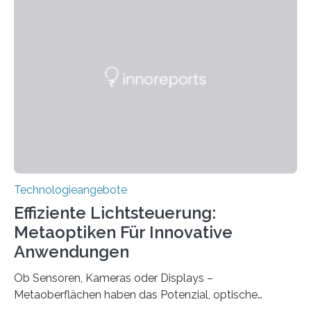
das Sächsische Cochlear Implantat Centrum am
Universitätsklinikum Carl Gustav Carus Dresden
gegründet. Seitdem wurde insgesamt 2.514 taub
geborenen oder hochgradig schwerhörigen Menschen
mit einem Cochlea-Implantat (CI) das Hören wieder
ermöglicht. Dank der großen chirurgischen und
therapeutischen Expertise für Hörgeschädigte…
Technologieangebote
Effiziente Lichtsteuerung:
Metaoptiken Für Innovative
Anwendungen
Ob Sensoren, Kameras oder Displays –
Metaoberflächen haben das Potenzial, optische