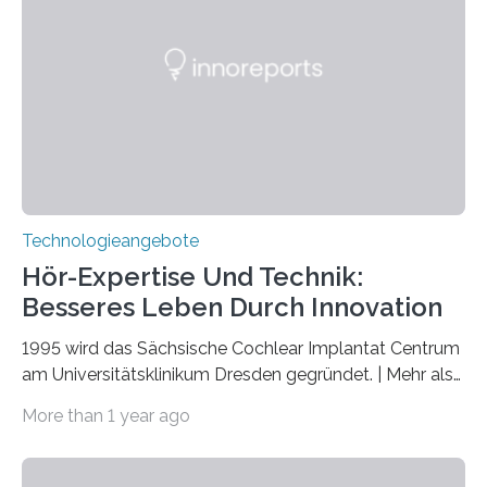
Nationen zum Internationalen Jahr der
Quantenwissenschaft und -technologie erklärt und
markiert das 100-jährige Jubiläum der Entwicklung der
Quantenmechanik. Diese faszinierende Disziplin hat
nicht nur das Verständnis…
Technologieangebote
Hör-Expertise Und Technik:
Besseres Leben Durch Innovation
1995 wird das Sächsische Cochlear Implantat Centrum
am Universitätsklinikum Dresden gegründet. | Mehr als
2.500 taub Geborenen, Ertaubten oder Schwerhörigen
More than 1 year ago
wurde mit einem Cochlear Implantat geholfen. | 30
Jahre Expertise ermöglichen Betroffenen ein Leben
ohne große Höreinschränkungen. Vor 30 Jahren wurde