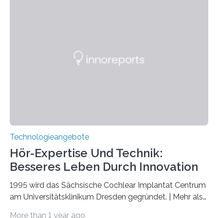
Verschränkung. Ihre Entdeckung wurde online am 28.
März 2025 in der renommierten Fachzeitschrift Science
veröffentlicht. Das Jahr 2025 wurde von den Vereinten
Nationen zum Internationalen Jahr der
Quantenwissenschaft und -technologie erklärt und
markiert das 100-jährige Jubiläum der Entwicklung der
Quantenmechanik. Diese faszinierende Disziplin hat
nicht nur das Verständnis…
Technologieangebote
Hör-Expertise Und Technik:
Besseres Leben Durch Innovation
1995 wird das Sächsische Cochlear Implantat Centrum
am Universitätsklinikum Dresden gegründet. | Mehr als
2.500 taub Geborenen, Ertaubten oder Schwerhörigen
More than 1 year ago