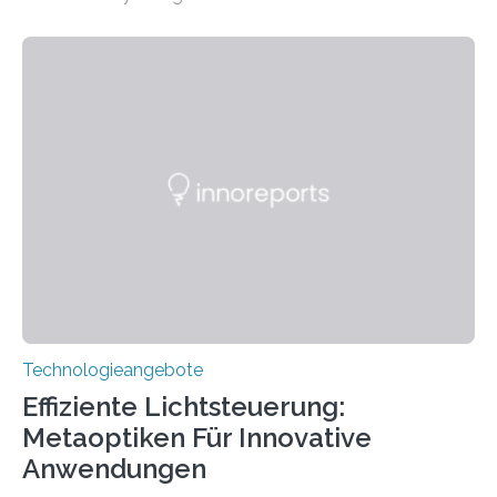
wurde mit einem Cochlear Implantat geholfen. | 30
Jahre Expertise ermöglichen Betroffenen ein Leben
ohne große Höreinschränkungen. Vor 30 Jahren wurde
das Sächsische Cochlear Implantat Centrum am
Universitätsklinikum Carl Gustav Carus Dresden
gegründet. Seitdem wurde insgesamt 2.514 taub
geborenen oder hochgradig schwerhörigen Menschen
mit einem Cochlea-Implantat (CI) das Hören wieder
ermöglicht. Dank der großen chirurgischen und
therapeutischen Expertise für Hörgeschädigte…
Technologieangebote
Effiziente Lichtsteuerung:
Metaoptiken Für Innovative
Anwendungen