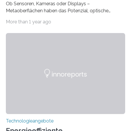
Ob Sensoren, Kameras oder Displays –
Metaoberflächen haben das Potenzial, optische
Systeme in unserem Alltag grundlegend zu verbessern.
More than 1 year ago
Durch eine präzisere Steuerung von Licht ermöglichen
sie kompakte und multifunktionale Lösungen. Auf der
Hannover Messe, die am Montag, 31. März 2025,
beginnt, demonstrieren Forschende des Karlsruher
Instituts für Technologie (KIT) ein optisches Bauteil, das
hochgradig effiziente Lichtsteuerung bei steilen
Einfallswinkeln ermöglicht und dabei bisherige
Einschränkungen überwindet. Herkömmliche gewölbte
Linsen, die Licht durch Brechung in Glas oder
Kunststoff lenken, sind oft sperrig,…
Technologieangebote
Energieeffiziente