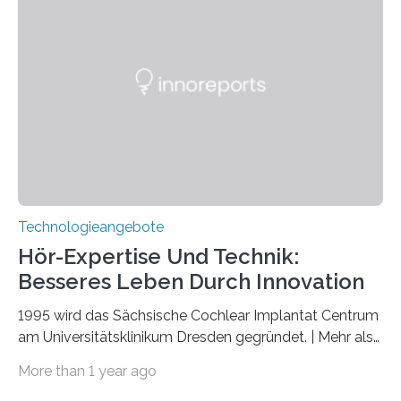
veröffentlicht. Das Jahr 2025 wurde von den Vereinten
Nationen zum Internationalen Jahr der
Quantenwissenschaft und -technologie erklärt und
markiert das 100-jährige Jubiläum der Entwicklung der
Quantenmechanik. Diese faszinierende Disziplin hat
nicht nur das Verständnis…
Technologieangebote
Hör-Expertise Und Technik:
Besseres Leben Durch Innovation
1995 wird das Sächsische Cochlear Implantat Centrum
am Universitätsklinikum Dresden gegründet. | Mehr als
2.500 taub Geborenen, Ertaubten oder Schwerhörigen
More than 1 year ago
wurde mit einem Cochlear Implantat geholfen. | 30