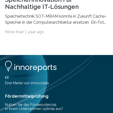
Nachhaltige IT-Lösungen
Speichertechnik SOT-MRAM könnte in Zukunft Cache-
Speicher in der Computerarchitektur ersetzen Ein Foto,
klick, und ab in die sozialen Medien und die Welt.
More than 1 year ago
Hochgeladene Medien landen in riesigen Cloud-
Speichern und Rechenzentren, welche wiederum
kontinuierlich mit Strom versorgt werden müssen. Auf
Rechenzentren entfällt derzeit etwa ein Prozent des
weltweiten Gesamtenergieverbrauchs, was 200
Terawattstunden Strom pro Jahr entspricht. Dieser
immense Energiebedarf hat Wissenschaftlerinnen und
Wissenschaftler dazu veranlasst, innovative Wege zur
Senkung des Energieverbrauchs zu erforschen. Neuer
Eine Marke von innoscripta
Ansatz für Smartphones und Supercomputer
gleichermaßen geeignet…
Fördermittelprüfung
Nutzen Sie das Förderpotenzial
in Ihrem Unternehmen optimal aus?