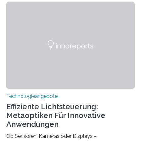
Jahre Expertise ermöglichen Betroffenen ein Leben
ohne große Höreinschränkungen. Vor 30 Jahren wurde
das Sächsische Cochlear Implantat Centrum am
Universitätsklinikum Carl Gustav Carus Dresden
gegründet. Seitdem wurde insgesamt 2.514 taub
geborenen oder hochgradig schwerhörigen Menschen
mit einem Cochlea-Implantat (CI) das Hören wieder
ermöglicht. Dank der großen chirurgischen und
therapeutischen Expertise für Hörgeschädigte…
Technologieangebote
Effiziente Lichtsteuerung:
Metaoptiken Für Innovative
Anwendungen
Ob Sensoren, Kameras oder Displays –