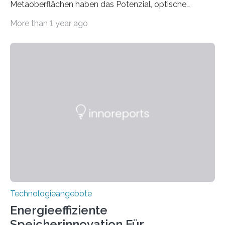
Metaoberflächen haben das Potenzial, optische
Systeme in unserem Alltag grundlegend zu verbessern.
More than 1 year ago
Durch eine präzisere Steuerung von Licht ermöglichen
sie kompakte und multifunktionale Lösungen. Auf der
Hannover Messe, die am Montag, 31. März 2025,
beginnt, demonstrieren Forschende des Karlsruher
Instituts für Technologie (KIT) ein optisches Bauteil, das
hochgradig effiziente Lichtsteuerung bei steilen
Einfallswinkeln ermöglicht und dabei bisherige
Einschränkungen überwindet. Herkömmliche gewölbte
Linsen, die Licht durch Brechung in Glas oder
Kunststoff lenken, sind oft sperrig,…
Technologieangebote
Energieeffiziente
Speicherinnovation Für