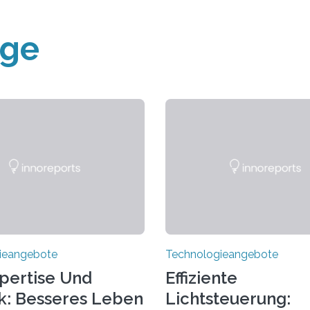
äge
ieangebote
Technologieangebote
pertise Und
Effiziente
k: Besseres Leben
Lichtsteuerung: