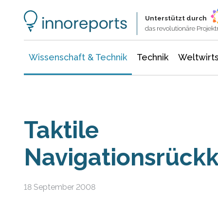
Wissenschaft & Technik
Informationstechnologie
Energie & Elektrotechnik
Unterstützt durch
das revolutionäre Proje
Wissenschaft & Technik
Technik
Weltwirts
Taktile
Navigationsrück
18 September 2008