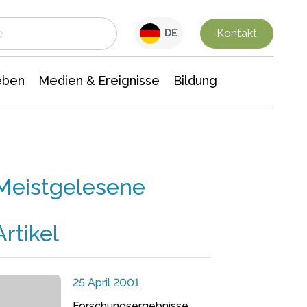
 Leben
Medien & Ereignisse
Interdisziplinäre Forschung
Veranstaltungsnachrichten
n Chemie
Gesellschaftswissenschaften
Kontakt
DE
eben
Medien & Ereignisse
Bildung
Meistgelesene
Artikel
25 April 2001
Forschungsergebnisse