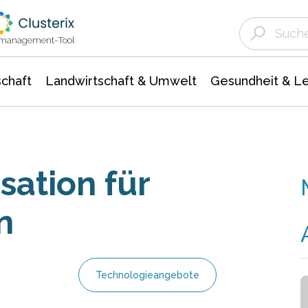
Landwirtschaft & Umwelt
Gesundheit &
Agrar- Forstwissenschaften
Unternehmensmeldungen
Biowissenschafte
Ökologie Umwelt- Naturschutz
ktmanagement-Tool
chaft
Landwirtschaft & Umwelt
Gesundheit & L
ation für
n
Technologieangebote