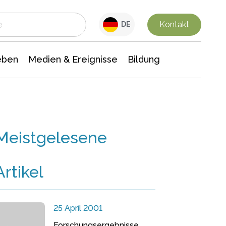
 Leben
Medien & Ereignisse
Interdisziplinäre Forschung
Veranstaltungsnachrichten
n Chemie
Gesellschaftswissenschaften
Kontakt
DE
eben
Medien & Ereignisse
Bildung
Meistgelesene
Artikel
25 April 2001
Forschungsergebnisse