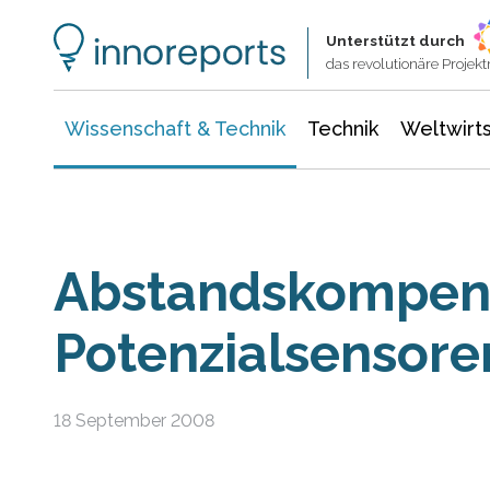
Wissenschaft & Technik
Informationstechnologie
Energie & Elektrotechnik
Unterstützt durch
das revolutionäre Proje
Wissenschaft & Technik
Technik
Weltwirts
Abstandskompens
Potenzialsensore
18 September 2008