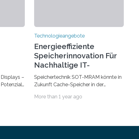
Technologieangebote
Energieeffiziente
Speicherinnovation Für
Nachhaltige IT-
Lösungen
Displays –
Speichertechnik SOT-MRAM könnte in
Potenzial,
Zukunft Cache-Speicher in der
m Alltag
Computerarchitektur ersetzen Ein
More than 1 year ago
Durch eine
Foto, klick, und ab in die sozialen
ht
Medien und die Welt. Hochgeladene
und
Medien landen in riesigen Cloud-
Auf der
Speichern und Rechenzentren, welche
tag, 31.
wiederum kontinuierlich mit Strom
trieren
versorgt werden müssen. Auf