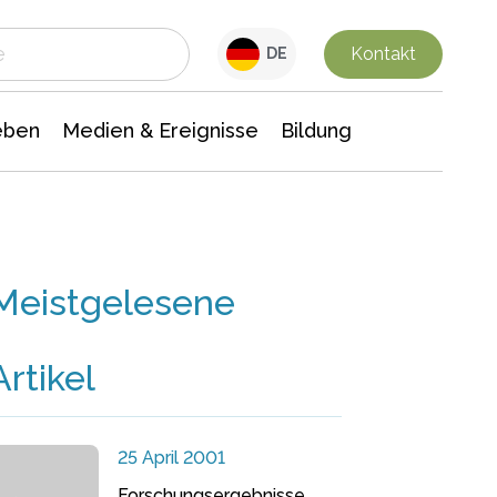
 Leben
Medien & Ereignisse
Interdisziplinäre Forschung
Veranstaltungsnachrichten
n Chemie
Gesellschaftswissenschaften
Kontakt
DE
eben
Medien & Ereignisse
Bildung
Meistgelesene
Artikel
25 April 2001
Forschungsergebnisse