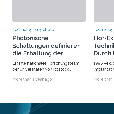
Technologieangebote
Technolog
Photonische
Hör-Ex
Schaltungen definieren
Techni
die Erhaltung der
Durch 
Quantenverschränkung
Ein internationales Forschungsteam
1995 wird 
neu
der Universitäten von Rostock,
Implantat
Southern California, Central Florida,
Universitä
More than 1 year ago
More than 
Pennsylvania State und Saint Louis hat
gegründet.
einen neuen Weg gefunden, um eine
Geborenen,
wichtige Eigenschaft in der
Schwerhör
Quantenphotonik zu schützen: die
Cochlear I
optische Verschränkung. Ihre
Jahre Expe
Entdeckung wurde online am 28. März
Betroffene