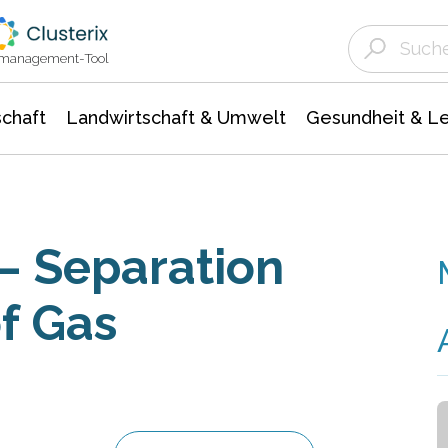
Landwirtschaft & Umwelt
Gesundheit &
Agrar- Forstwissenschaften
Unternehmensmeldungen
Biowissenschafte
Ökologie Umwelt- Naturschutz
ktmanagement-Tool
chaft
Landwirtschaft & Umwelt
Gesundheit & L
– Separation
of Gas