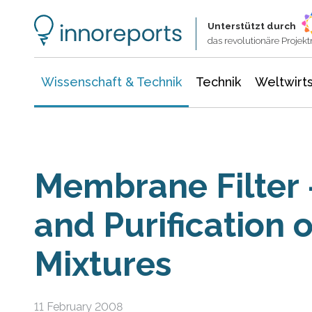
Wissenschaft & Technik
Informationstechnologie
Energie & Elektrotechnik
Unterstützt durch
das revolutionäre Proje
Wissenschaft & Technik
Technik
Weltwirts
Membrane Filter 
and Purification 
Mixtures
11 February 2008