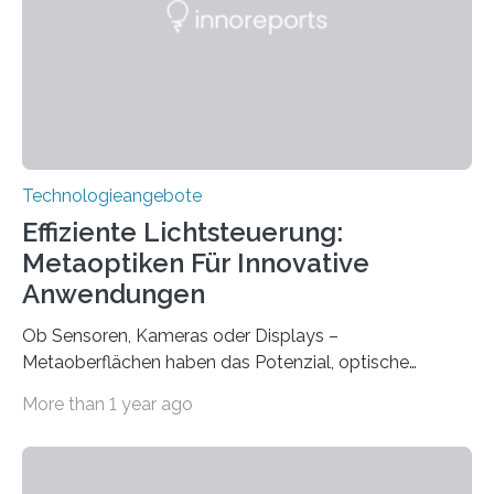
mit einem Cochlea-Implantat (CI) das Hören wieder
ermöglicht. Dank der großen chirurgischen und
therapeutischen Expertise für Hörgeschädigte…
Technologieangebote
Effiziente Lichtsteuerung:
Metaoptiken Für Innovative
Anwendungen
Ob Sensoren, Kameras oder Displays –
Metaoberflächen haben das Potenzial, optische
Systeme in unserem Alltag grundlegend zu verbessern.
More than 1 year ago
Durch eine präzisere Steuerung von Licht ermöglichen
sie kompakte und multifunktionale Lösungen. Auf der
Hannover Messe, die am Montag, 31. März 2025,