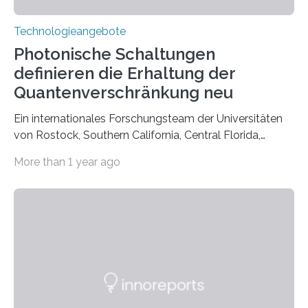
Technologieangebote
Photonische Schaltungen
definieren die Erhaltung der
Quantenverschränkung neu
Ein internationales Forschungsteam der Universitäten
von Rostock, Southern California, Central Florida,
Pennsylvania State und Saint Louis hat einen neuen
More than 1 year ago
Weg gefunden, um eine wichtige Eigenschaft in der
Quantenphotonik zu schützen: die optische
Verschränkung. Ihre Entdeckung wurde online am 28.
März 2025 in der renommierten Fachzeitschrift Science
veröffentlicht. Das Jahr 2025 wurde von den Vereinten
Nationen zum Internationalen Jahr der
Quantenwissenschaft und -technologie erklärt und
markiert das 100-jährige Jubiläum der Entwicklung der
Quantenmechanik. Diese faszinierende Disziplin hat