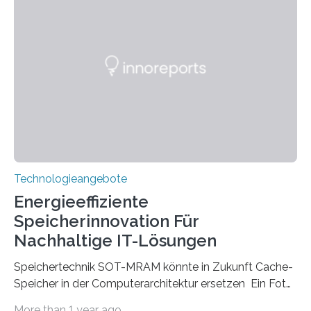
beginnt, demonstrieren Forschende des Karlsruher
Instituts für Technologie (KIT) ein optisches Bauteil, das
hochgradig effiziente Lichtsteuerung bei steilen
Einfallswinkeln ermöglicht und dabei bisherige
Einschränkungen überwindet. Herkömmliche gewölbte
Linsen, die Licht durch Brechung in Glas oder
Kunststoff lenken, sind oft sperrig,…
Technologieangebote
Energieeffiziente
Speicherinnovation Für
Nachhaltige IT-Lösungen
Speichertechnik SOT-MRAM könnte in Zukunft Cache-
Speicher in der Computerarchitektur ersetzen Ein Foto,
klick, und ab in die sozialen Medien und die Welt.
More than 1 year ago