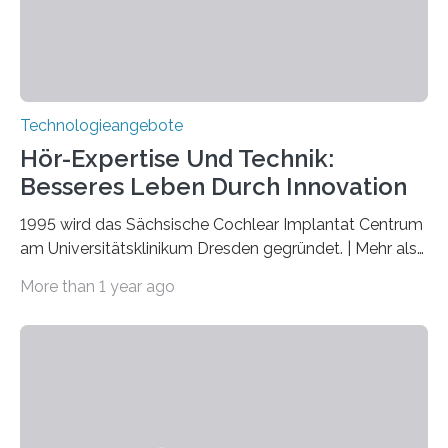
nicht nur das Verständnis…
Technologieangebote
Hör-Expertise Und Technik:
Besseres Leben Durch Innovation
1995 wird das Sächsische Cochlear Implantat Centrum
am Universitätsklinikum Dresden gegründet. | Mehr als
2.500 taub Geborenen, Ertaubten oder Schwerhörigen
More than 1 year ago
wurde mit einem Cochlear Implantat geholfen. | 30
Jahre Expertise ermöglichen Betroffenen ein Leben
ohne große Höreinschränkungen. Vor 30 Jahren wurde
das Sächsische Cochlear Implantat Centrum am
Universitätsklinikum Carl Gustav Carus Dresden
gegründet. Seitdem wurde insgesamt 2.514 taub
geborenen oder hochgradig schwerhörigen Menschen