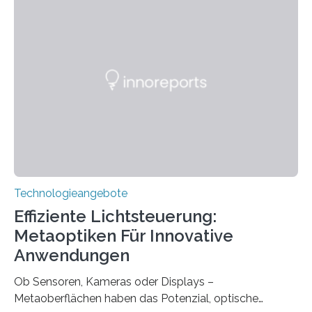
das Sächsische Cochlear Implantat Centrum am
Universitätsklinikum Carl Gustav Carus Dresden
gegründet. Seitdem wurde insgesamt 2.514 taub
geborenen oder hochgradig schwerhörigen Menschen
mit einem Cochlea-Implantat (CI) das Hören wieder
ermöglicht. Dank der großen chirurgischen und
therapeutischen Expertise für Hörgeschädigte…
Technologieangebote
Effiziente Lichtsteuerung:
Metaoptiken Für Innovative
Anwendungen
Ob Sensoren, Kameras oder Displays –
Metaoberflächen haben das Potenzial, optische