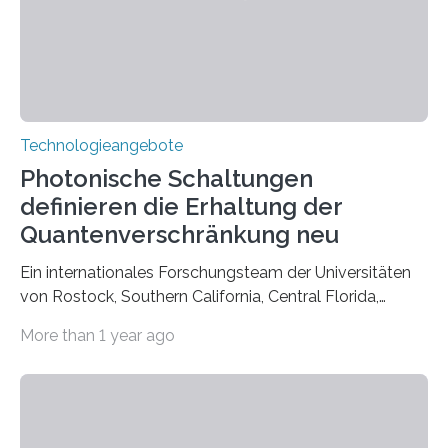
Technologieangebote
Photonische Schaltungen
definieren die Erhaltung der
Quantenverschränkung neu
Ein internationales Forschungsteam der Universitäten
von Rostock, Southern California, Central Florida,
Pennsylvania State und Saint Louis hat einen neuen
More than 1 year ago
Weg gefunden, um eine wichtige Eigenschaft in der
Quantenphotonik zu schützen: die optische
Verschränkung. Ihre Entdeckung wurde online am 28.
März 2025 in der renommierten Fachzeitschrift Science
veröffentlicht. Das Jahr 2025 wurde von den Vereinten