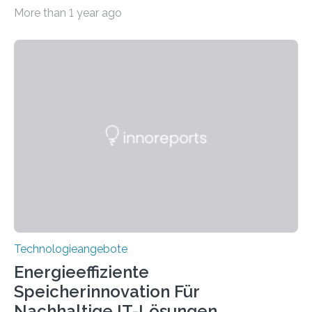
Systeme in unserem Alltag grundlegend zu verbessern.
More than 1 year ago
Durch eine präzisere Steuerung von Licht ermöglichen
sie kompakte und multifunktionale Lösungen. Auf der
Hannover Messe, die am Montag, 31. März 2025,
beginnt, demonstrieren Forschende des Karlsruher
Instituts für Technologie (KIT) ein optisches Bauteil, das
hochgradig effiziente Lichtsteuerung bei steilen
Einfallswinkeln ermöglicht und dabei bisherige
Einschränkungen überwindet. Herkömmliche gewölbte
Linsen, die Licht durch Brechung in Glas oder
Kunststoff lenken, sind oft sperrig,…
Technologieangebote
Energieeffiziente
Speicherinnovation Für
Nachhaltige IT-Lösungen