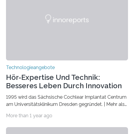
Nationen zum Internationalen Jahr der
Quantenwissenschaft und -technologie erklärt und
markiert das 100-jährige Jubiläum der Entwicklung der
Quantenmechanik. Diese faszinierende Disziplin hat
nicht nur das Verständnis…
Technologieangebote
Hör-Expertise Und Technik:
Besseres Leben Durch Innovation
1995 wird das Sächsische Cochlear Implantat Centrum
am Universitätsklinikum Dresden gegründet. | Mehr als
2.500 taub Geborenen, Ertaubten oder Schwerhörigen
More than 1 year ago
wurde mit einem Cochlear Implantat geholfen. | 30
Jahre Expertise ermöglichen Betroffenen ein Leben
ohne große Höreinschränkungen. Vor 30 Jahren wurde