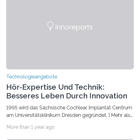
veröffentlicht. Das Jahr 2025 wurde von den Vereinten
Nationen zum Internationalen Jahr der
Quantenwissenschaft und -technologie erklärt und
markiert das 100-jährige Jubiläum der Entwicklung der
Quantenmechanik. Diese faszinierende Disziplin hat
nicht nur das Verständnis…
Technologieangebote
Hör-Expertise Und Technik:
Besseres Leben Durch Innovation
1995 wird das Sächsische Cochlear Implantat Centrum
am Universitätsklinikum Dresden gegründet. | Mehr als
2.500 taub Geborenen, Ertaubten oder Schwerhörigen
More than 1 year ago
wurde mit einem Cochlear Implantat geholfen. | 30
Jahre Expertise ermöglichen Betroffenen ein Leben