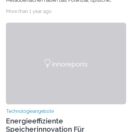
Metaoberflächen haben das Potenzial, optische
Systeme in unserem Alltag grundlegend zu verbessern.
More than 1 year ago
Durch eine präzisere Steuerung von Licht ermöglichen
sie kompakte und multifunktionale Lösungen. Auf der
Hannover Messe, die am Montag, 31. März 2025,
beginnt, demonstrieren Forschende des Karlsruher
Instituts für Technologie (KIT) ein optisches Bauteil, das
hochgradig effiziente Lichtsteuerung bei steilen
Einfallswinkeln ermöglicht und dabei bisherige
Einschränkungen überwindet. Herkömmliche gewölbte
Linsen, die Licht durch Brechung in Glas oder
Kunststoff lenken, sind oft sperrig,…
Technologieangebote
Energieeffiziente
Speicherinnovation Für