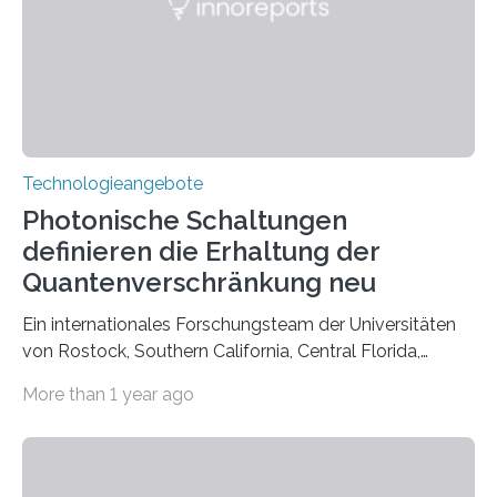
Technologieangebote
Photonische Schaltungen
definieren die Erhaltung der
Quantenverschränkung neu
Ein internationales Forschungsteam der Universitäten
von Rostock, Southern California, Central Florida,
Pennsylvania State und Saint Louis hat einen neuen
More than 1 year ago
Weg gefunden, um eine wichtige Eigenschaft in der
Quantenphotonik zu schützen: die optische
Verschränkung. Ihre Entdeckung wurde online am 28.
März 2025 in der renommierten Fachzeitschrift Science