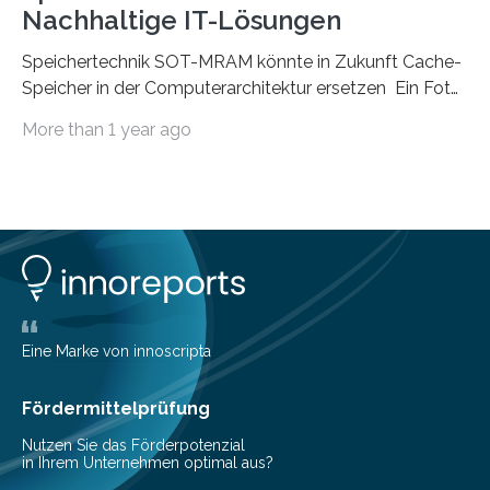
Nachhaltige IT-Lösungen
Speichertechnik SOT-MRAM könnte in Zukunft Cache-
Speicher in der Computerarchitektur ersetzen Ein Foto,
klick, und ab in die sozialen Medien und die Welt.
More than 1 year ago
Hochgeladene Medien landen in riesigen Cloud-
Speichern und Rechenzentren, welche wiederum
kontinuierlich mit Strom versorgt werden müssen. Auf
Rechenzentren entfällt derzeit etwa ein Prozent des
weltweiten Gesamtenergieverbrauchs, was 200
Terawattstunden Strom pro Jahr entspricht. Dieser
immense Energiebedarf hat Wissenschaftlerinnen und
Wissenschaftler dazu veranlasst, innovative Wege zur
Senkung des Energieverbrauchs zu erforschen. Neuer
Eine Marke von innoscripta
Ansatz für Smartphones und Supercomputer
gleichermaßen geeignet…
Fördermittelprüfung
Nutzen Sie das Förderpotenzial
in Ihrem Unternehmen optimal aus?