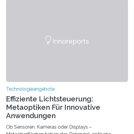
ohne große Höreinschränkungen. Vor 30 Jahren wurde
das Sächsische Cochlear Implantat Centrum am
Universitätsklinikum Carl Gustav Carus Dresden
gegründet. Seitdem wurde insgesamt 2.514 taub
geborenen oder hochgradig schwerhörigen Menschen
mit einem Cochlea-Implantat (CI) das Hören wieder
ermöglicht. Dank der großen chirurgischen und
therapeutischen Expertise für Hörgeschädigte…
Technologieangebote
Effiziente Lichtsteuerung:
Metaoptiken Für Innovative
Anwendungen
Ob Sensoren, Kameras oder Displays –