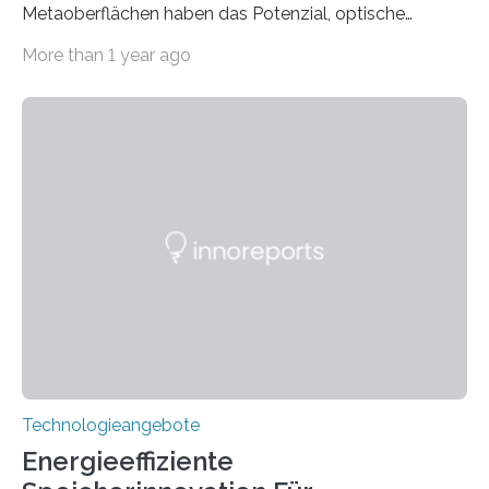
Metaoberflächen haben das Potenzial, optische
Systeme in unserem Alltag grundlegend zu verbessern.
More than 1 year ago
Durch eine präzisere Steuerung von Licht ermöglichen
sie kompakte und multifunktionale Lösungen. Auf der
Hannover Messe, die am Montag, 31. März 2025,
beginnt, demonstrieren Forschende des Karlsruher
Instituts für Technologie (KIT) ein optisches Bauteil, das
hochgradig effiziente Lichtsteuerung bei steilen
Einfallswinkeln ermöglicht und dabei bisherige
Einschränkungen überwindet. Herkömmliche gewölbte
Linsen, die Licht durch Brechung in Glas oder
Kunststoff lenken, sind oft sperrig,…
Technologieangebote
Energieeffiziente