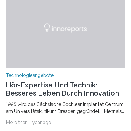
März 2025 in der renommierten Fachzeitschrift Science
veröffentlicht. Das Jahr 2025 wurde von den Vereinten
Nationen zum Internationalen Jahr der
Quantenwissenschaft und -technologie erklärt und
markiert das 100-jährige Jubiläum der Entwicklung der
Quantenmechanik. Diese faszinierende Disziplin hat
nicht nur das Verständnis…
Technologieangebote
Hör-Expertise Und Technik:
Besseres Leben Durch Innovation
1995 wird das Sächsische Cochlear Implantat Centrum
am Universitätsklinikum Dresden gegründet. | Mehr als
2.500 taub Geborenen, Ertaubten oder Schwerhörigen
More than 1 year ago
wurde mit einem Cochlear Implantat geholfen. | 30