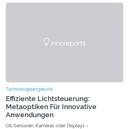
Jahre Expertise ermöglichen Betroffenen ein Leben
ohne große Höreinschränkungen. Vor 30 Jahren wurde
das Sächsische Cochlear Implantat Centrum am
Universitätsklinikum Carl Gustav Carus Dresden
gegründet. Seitdem wurde insgesamt 2.514 taub
geborenen oder hochgradig schwerhörigen Menschen
mit einem Cochlea-Implantat (CI) das Hören wieder
ermöglicht. Dank der großen chirurgischen und
therapeutischen Expertise für Hörgeschädigte…
Technologieangebote
Effiziente Lichtsteuerung:
Metaoptiken Für Innovative
Anwendungen
Ob Sensoren, Kameras oder Displays –