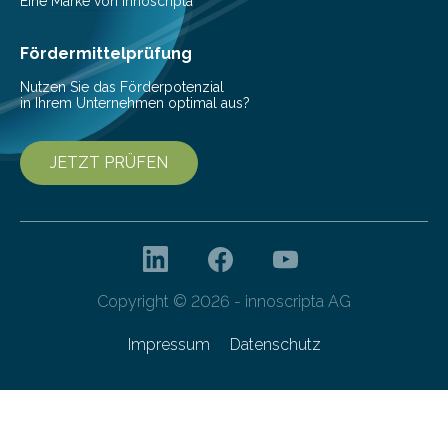
Senkung des Energieverbrauchs zu erforschen. Neuer
Eine Marke von innoscripta
Ansatz für Smartphones und Supercomputer
gleichermaßen geeignet…
Fördermittelprüfung
Nutzen Sie das Förderpotenzial
in Ihrem Unternehmen optimal aus?
JETZT PRÜFEN
Copyright © 2026 - innoscripta AG
Impressum
Datenschutz