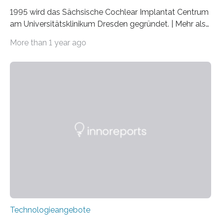
1995 wird das Sächsische Cochlear Implantat Centrum
am Universitätsklinikum Dresden gegründet. | Mehr als
2.500 taub Geborenen, Ertaubten oder Schwerhörigen
More than 1 year ago
wurde mit einem Cochlear Implantat geholfen. | 30
Jahre Expertise ermöglichen Betroffenen ein Leben
ohne große Höreinschränkungen. Vor 30 Jahren wurde
das Sächsische Cochlear Implantat Centrum am
Universitätsklinikum Carl Gustav Carus Dresden
gegründet. Seitdem wurde insgesamt 2.514 taub
geborenen oder hochgradig schwerhörigen Menschen
mit einem Cochlea-Implantat (CI) das Hören wieder
ermöglicht. Dank der großen chirurgischen und
therapeutischen Expertise für Hörgeschädigte…
Technologieangebote