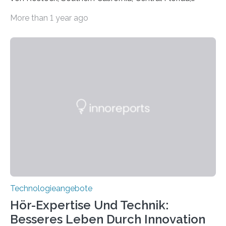
Pennsylvania State und Saint Louis hat einen neuen
More than 1 year ago
Weg gefunden, um eine wichtige Eigenschaft in der
Quantenphotonik zu schützen: die optische
Verschränkung. Ihre Entdeckung wurde online am 28.
März 2025 in der renommierten Fachzeitschrift Science
veröffentlicht. Das Jahr 2025 wurde von den Vereinten
Nationen zum Internationalen Jahr der
Quantenwissenschaft und -technologie erklärt und
markiert das 100-jährige Jubiläum der Entwicklung der
Quantenmechanik. Diese faszinierende Disziplin hat
nicht nur das Verständnis…
Technologieangebote
Hör-Expertise Und Technik:
Besseres Leben Durch Innovation