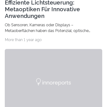
Effiziente Lichtsteuerung:
Metaoptiken Für Innovative
Anwendungen
Ob Sensoren, Kameras oder Displays –
Metaoberflächen haben das Potenzial, optische
Systeme in unserem Alltag grundlegend zu verbessern.
More than 1 year ago
Durch eine präzisere Steuerung von Licht ermöglichen
sie kompakte und multifunktionale Lösungen. Auf der
Hannover Messe, die am Montag, 31. März 2025,
beginnt, demonstrieren Forschende des Karlsruher
Instituts für Technologie (KIT) ein optisches Bauteil, das
hochgradig effiziente Lichtsteuerung bei steilen
Einfallswinkeln ermöglicht und dabei bisherige
Einschränkungen überwindet. Herkömmliche gewölbte
Linsen, die Licht durch Brechung in Glas oder
Kunststoff lenken, sind oft sperrig,…