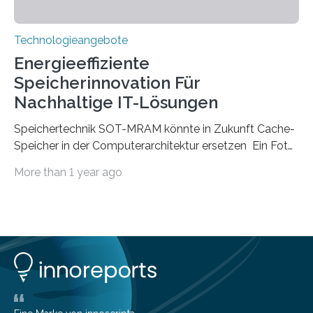
Technologieangebote
Energieeffiziente
Speicherinnovation Für
Nachhaltige IT-Lösungen
Speichertechnik SOT-MRAM könnte in Zukunft Cache-
Speicher in der Computerarchitektur ersetzen Ein Foto,
klick, und ab in die sozialen Medien und die Welt.
More than 1 year ago
Hochgeladene Medien landen in riesigen Cloud-
Speichern und Rechenzentren, welche wiederum
kontinuierlich mit Strom versorgt werden müssen. Auf
Rechenzentren entfällt derzeit etwa ein Prozent des
weltweiten Gesamtenergieverbrauchs, was 200
Terawattstunden Strom pro Jahr entspricht. Dieser
immense Energiebedarf hat Wissenschaftlerinnen und
Wissenschaftler dazu veranlasst, innovative Wege zur