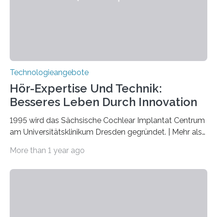
Quantenmechanik. Diese faszinierende Disziplin hat
nicht nur das Verständnis…
Technologieangebote
Hör-Expertise Und Technik:
Besseres Leben Durch Innovation
1995 wird das Sächsische Cochlear Implantat Centrum
am Universitätsklinikum Dresden gegründet. | Mehr als
2.500 taub Geborenen, Ertaubten oder Schwerhörigen
More than 1 year ago
wurde mit einem Cochlear Implantat geholfen. | 30
Jahre Expertise ermöglichen Betroffenen ein Leben
ohne große Höreinschränkungen. Vor 30 Jahren wurde
das Sächsische Cochlear Implantat Centrum am
Universitätsklinikum Carl Gustav Carus Dresden
gegründet. Seitdem wurde insgesamt 2.514 taub