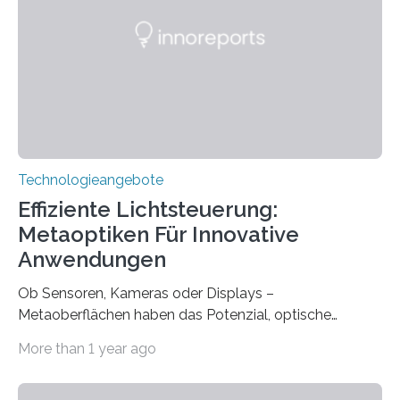
geborenen oder hochgradig schwerhörigen Menschen
mit einem Cochlea-Implantat (CI) das Hören wieder
ermöglicht. Dank der großen chirurgischen und
therapeutischen Expertise für Hörgeschädigte…
Technologieangebote
Effiziente Lichtsteuerung:
Metaoptiken Für Innovative
Anwendungen
Ob Sensoren, Kameras oder Displays –
Metaoberflächen haben das Potenzial, optische
Systeme in unserem Alltag grundlegend zu verbessern.
More than 1 year ago
Durch eine präzisere Steuerung von Licht ermöglichen
sie kompakte und multifunktionale Lösungen. Auf der