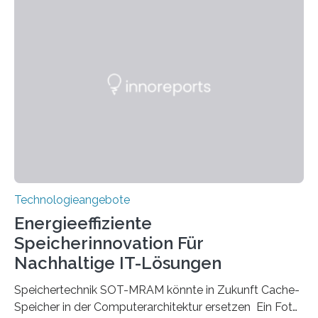
Hannover Messe, die am Montag, 31. März 2025,
beginnt, demonstrieren Forschende des Karlsruher
Instituts für Technologie (KIT) ein optisches Bauteil, das
hochgradig effiziente Lichtsteuerung bei steilen
Einfallswinkeln ermöglicht und dabei bisherige
Einschränkungen überwindet. Herkömmliche gewölbte
Linsen, die Licht durch Brechung in Glas oder
Kunststoff lenken, sind oft sperrig,…
Technologieangebote
Energieeffiziente
Speicherinnovation Für
Nachhaltige IT-Lösungen
Speichertechnik SOT-MRAM könnte in Zukunft Cache-
Speicher in der Computerarchitektur ersetzen Ein Foto,