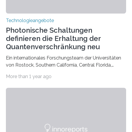
Technologieangebote
Photonische Schaltungen
definieren die Erhaltung der
Quantenverschränkung neu
Ein internationales Forschungsteam der Universitäten
von Rostock, Southern California, Central Florida,
Pennsylvania State und Saint Louis hat einen neuen
More than 1 year ago
Weg gefunden, um eine wichtige Eigenschaft in der
Quantenphotonik zu schützen: die optische
Verschränkung. Ihre Entdeckung wurde online am 28.
März 2025 in der renommierten Fachzeitschrift Science
veröffentlicht. Das Jahr 2025 wurde von den Vereinten
Nationen zum Internationalen Jahr der
Quantenwissenschaft und -technologie erklärt und
markiert das 100-jährige Jubiläum der Entwicklung der