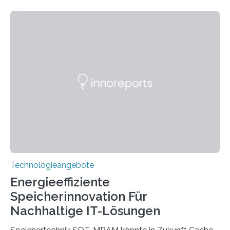
sie kompakte und multifunktionale Lösungen. Auf der
Hannover Messe, die am Montag, 31. März 2025,
beginnt, demonstrieren Forschende des Karlsruher
Instituts für Technologie (KIT) ein optisches Bauteil, das
hochgradig effiziente Lichtsteuerung bei steilen
Einfallswinkeln ermöglicht und dabei bisherige
Einschränkungen überwindet. Herkömmliche gewölbte
Linsen, die Licht durch Brechung in Glas oder
Kunststoff lenken, sind oft sperrig,…
Technologieangebote
Energieeffiziente
Speicherinnovation Für
Nachhaltige IT-Lösungen