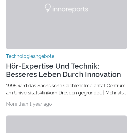
Quantenwissenschaft und -technologie erklärt und
markiert das 100-jährige Jubiläum der Entwicklung der
Quantenmechanik. Diese faszinierende Disziplin hat
nicht nur das Verständnis…
Technologieangebote
Hör-Expertise Und Technik:
Besseres Leben Durch Innovation
1995 wird das Sächsische Cochlear Implantat Centrum
am Universitätsklinikum Dresden gegründet. | Mehr als
2.500 taub Geborenen, Ertaubten oder Schwerhörigen
More than 1 year ago
wurde mit einem Cochlear Implantat geholfen. | 30
Jahre Expertise ermöglichen Betroffenen ein Leben
ohne große Höreinschränkungen. Vor 30 Jahren wurde
das Sächsische Cochlear Implantat Centrum am