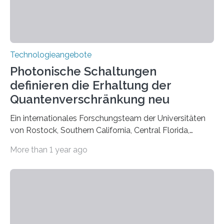
Technologieangebote
Photonische Schaltungen
definieren die Erhaltung der
Quantenverschränkung neu
Ein internationales Forschungsteam der Universitäten
von Rostock, Southern California, Central Florida,
Pennsylvania State und Saint Louis hat einen neuen
More than 1 year ago
Weg gefunden, um eine wichtige Eigenschaft in der
Quantenphotonik zu schützen: die optische
Verschränkung. Ihre Entdeckung wurde online am 28.
März 2025 in der renommierten Fachzeitschrift Science
veröffentlicht. Das Jahr 2025 wurde von den Vereinten
Nationen zum Internationalen Jahr der