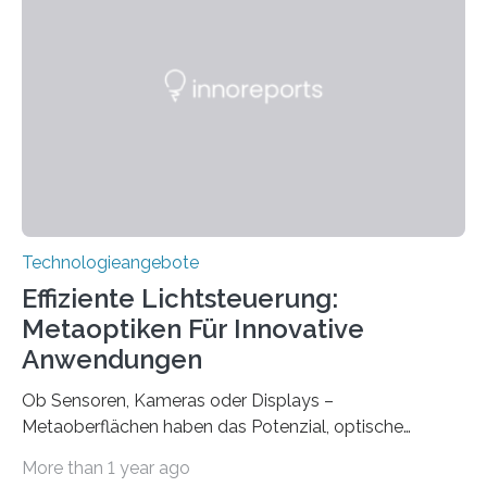
Universitätsklinikum Carl Gustav Carus Dresden
gegründet. Seitdem wurde insgesamt 2.514 taub
geborenen oder hochgradig schwerhörigen Menschen
mit einem Cochlea-Implantat (CI) das Hören wieder
ermöglicht. Dank der großen chirurgischen und
therapeutischen Expertise für Hörgeschädigte…
Technologieangebote
Effiziente Lichtsteuerung:
Metaoptiken Für Innovative
Anwendungen
Ob Sensoren, Kameras oder Displays –
Metaoberflächen haben das Potenzial, optische
Systeme in unserem Alltag grundlegend zu verbessern.
More than 1 year ago
Durch eine präzisere Steuerung von Licht ermöglichen