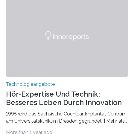
Verschränkung. Ihre Entdeckung wurde online am 28.
März 2025 in der renommierten Fachzeitschrift Science
veröffentlicht. Das Jahr 2025 wurde von den Vereinten
Nationen zum Internationalen Jahr der
Quantenwissenschaft und -technologie erklärt und
markiert das 100-jährige Jubiläum der Entwicklung der
Quantenmechanik. Diese faszinierende Disziplin hat
nicht nur das Verständnis…
Technologieangebote
Hör-Expertise Und Technik:
Besseres Leben Durch Innovation
1995 wird das Sächsische Cochlear Implantat Centrum
am Universitätsklinikum Dresden gegründet. | Mehr als
2.500 taub Geborenen, Ertaubten oder Schwerhörigen
More than 1 year ago