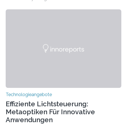
wurde mit einem Cochlear Implantat geholfen. | 30
Jahre Expertise ermöglichen Betroffenen ein Leben
ohne große Höreinschränkungen. Vor 30 Jahren wurde
das Sächsische Cochlear Implantat Centrum am
Universitätsklinikum Carl Gustav Carus Dresden
gegründet. Seitdem wurde insgesamt 2.514 taub
geborenen oder hochgradig schwerhörigen Menschen
mit einem Cochlea-Implantat (CI) das Hören wieder
ermöglicht. Dank der großen chirurgischen und
therapeutischen Expertise für Hörgeschädigte…
Technologieangebote
Effiziente Lichtsteuerung:
Metaoptiken Für Innovative
Anwendungen