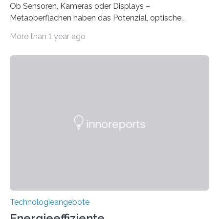
Ob Sensoren, Kameras oder Displays –
Metaoberflächen haben das Potenzial, optische
Systeme in unserem Alltag grundlegend zu verbessern.
More than 1 year ago
Durch eine präzisere Steuerung von Licht ermöglichen
sie kompakte und multifunktionale Lösungen. Auf der
Hannover Messe, die am Montag, 31. März 2025,
beginnt, demonstrieren Forschende des Karlsruher
Instituts für Technologie (KIT) ein optisches Bauteil, das
hochgradig effiziente Lichtsteuerung bei steilen
Einfallswinkeln ermöglicht und dabei bisherige
Einschränkungen überwindet. Herkömmliche gewölbte
Linsen, die Licht durch Brechung in Glas oder
Kunststoff lenken, sind oft sperrig,…
Technologieangebote
Energieeffiziente