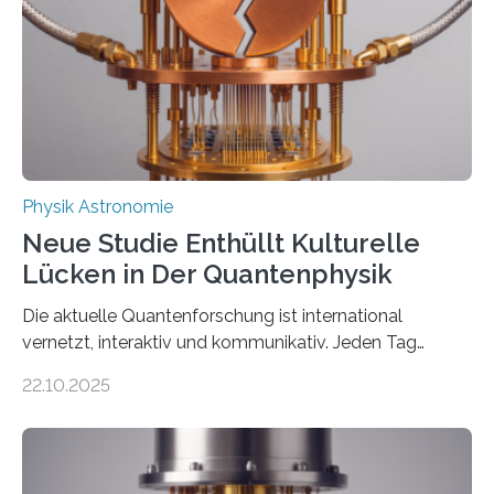
internationaler Partner der entscheidende Durchbruch:
Der lange diskutierte Thorium-Kernübergang wurde
gefunden. Kurz darauf konnte man zeigen, dass sich
Thorium tatsächlich nutzen lässt, um hochpräzise…
Physik Astronomie
Neue Studie Enthüllt Kulturelle
Lücken in Der Quantenphysik
Die aktuelle Quantenforschung ist international
vernetzt, interaktiv und kommunikativ. Jeden Tag
erscheinen etwa 100 neue Publikationen zum Thema –
22.10.2025
oft von Autor*innen, die eng zusammenarbeiten. Neue
Entwicklungen werden rasch aufgenommen, meist
innerhalb von wenigen Wochen, und innovative Ideen
werden schnell weiterentwickelt. Dies ist der Alltag in