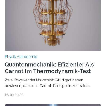
der Forschung der Quantentheorie, die dieses Jahr 100
Jahre alt geworden ist, weshalb die UNESCO 2025 zum
Internationalen Jahr der Quantenwissenschaft und -
technologie ausgerufen hat. Doch nun hat eine
internationale Forschungsgruppe um den
Quantenphysiker…
Physik Astronomie
Quantenmechanik: Effizienter Als
Carnot Im Thermodynamik-Test
Zwei Physiker der Universität Stuttgart haben
bewiesen, dass das Carnot-Prinzip, ein zentrales
Gesetz der Thermodynamik, nicht für Objekte in der
16.10.2025
Größenordnung von Atomen gilt, deren physikalische
Eigenschaften miteinander verknüpft sind (sogenannte