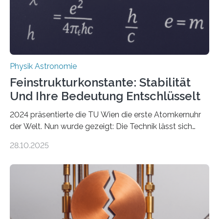
Physik Astronomie
Feinstrukturkonstante: Stabilität
Und Ihre Bedeutung Entschlüsselt
2024 präsentierte die TU Wien die erste Atomkernuhr
der Welt. Nun wurde gezeigt: Die Technik lässt sich
auch einsetzen, um ungelösten Fragen der
28.10.2025
fundamentalen Physik nachzugehen. Thorium-
Atomkerne lassen sich für ganz spezielle Präzisions-
Messungen verwenden. Das hatte man jahrzehntelang
vermutet, weltweit war nach den passenden
Atomkern-Zuständen gesucht worden, 2024 gelang
einem Team der TU Wien mit Unterstützung