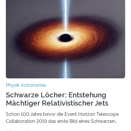
korrelierte Objekte). Diese Erkenntnis könnte zum
Beispiel die Entwicklung winziger, energieeffizienter
Quantenmotoren voranbringen. Das
Wissenschaftsjournal Science Advances veröffentlichte
die Herleitung. (DOI: 10.1126/sciadv.adw8462)
Verbrennungsmotoren oder Dampfturbinen sind
Wärmekraftmaschinen: Sie wandeln thermische
Energie in mechanische Bewegung um – oder anders
ausgedrückt, Wärme in Bewegung. In
quantenmechanischen Experimenten ist es in den…
Physik Astronomie
Schwarze Löcher: Entstehung
Mächtiger Relativistischer Jets
Schon 100 Jahre bevor die Event Horizon Telescope
Collaboration 2019 das erste Bild eines Schwarzen
Lochs – im Herzen der Galaxie M87 – veröffentlichte,