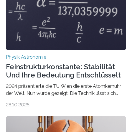
Physik Astronomie
Feinstrukturkonstante: Stabilität
Und Ihre Bedeutung Entschlüsselt
2024 präsentierte die TU Wien die erste Atomkernuhr
der Welt. Nun wurde gezeigt: Die Technik lässt sich
auch einsetzen, um ungelösten Fragen der
28.10.2025
fundamentalen Physik nachzugehen. Thorium-
Atomkerne lassen sich für ganz spezielle Präzisions-
Messungen verwenden. Das hatte man jahrzehntelang
vermutet, weltweit war nach den passenden