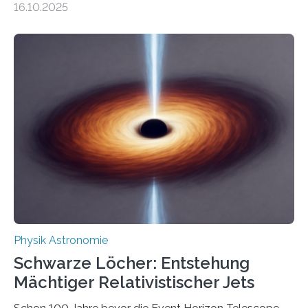
16.10.2025
Größenordnung von Atomen gilt, deren physikalische
Eigenschaften miteinander verknüpft sind (sogenannte
korrelierte Objekte). Diese Erkenntnis könnte zum
Beispiel die Entwicklung winziger, energieeffizienter
Quantenmotoren voranbringen. Das
Wissenschaftsjournal Science Advances veröffentlichte
die Herleitung. (DOI: 10.1126/sciadv.adw8462)
Verbrennungsmotoren oder Dampfturbinen sind
Wärmekraftmaschinen: Sie wandeln thermische
Energie in mechanische Bewegung um – oder anders
ausgedrückt, Wärme in Bewegung. In
quantenmechanischen Experimenten ist es in den…
Physik Astronomie
Schwarze Löcher: Entstehung
Mächtiger Relativistischer Jets