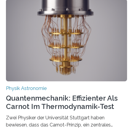
innerhalb von wenigen Wochen, und innovative Ideen
werden schnell weiterentwickelt. Dies ist der Alltag in
der Forschung der Quantentheorie, die dieses Jahr 100
Jahre alt geworden ist, weshalb die UNESCO 2025 zum
Internationalen Jahr der Quantenwissenschaft und -
technologie ausgerufen hat. Doch nun hat eine
internationale Forschungsgruppe um den
Quantenphysiker…
Physik Astronomie
Quantenmechanik: Effizienter Als
Carnot Im Thermodynamik-Test
Zwei Physiker der Universität Stuttgart haben
bewiesen, dass das Carnot-Prinzip, ein zentrales
Gesetz der Thermodynamik, nicht für Objekte in der