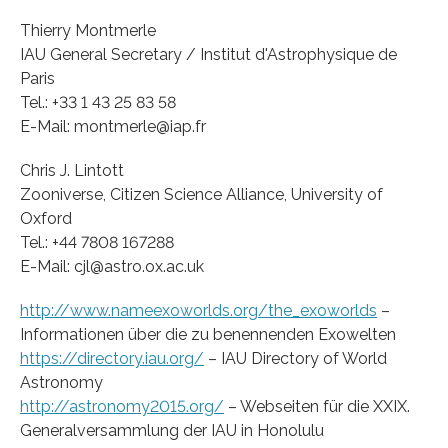
Thierry Montmerle
IAU General Secretary / Institut d'Astrophysique de
Paris
Tel.: +33 1 43 25 83 58
E-Mail: montmerle@iap.fr
Chris J. Lintott
Zooniverse, Citizen Science Alliance, University of
Oxford
Tel.: +44 7808 167288
E-Mail: cjl@astro.ox.ac.uk
http://www.nameexoworlds.org/the_exoworlds
–
Informationen über die zu benennenden Exowelten
https://directory.iau.org/
– IAU Directory of World
Astronomy
http://astronomy2015.org/
– Webseiten für die XXIX.
Generalversammlung der IAU in Honolulu