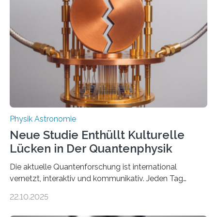
Atomkern-Zuständen gesucht worden, 2024 gelang
einem Team der TU Wien mit Unterstützung
internationaler Partner der entscheidende Durchbruch:
Der lange diskutierte Thorium-Kernübergang wurde
gefunden. Kurz darauf konnte man zeigen, dass sich
Thorium tatsächlich nutzen lässt, um hochpräzise…
Physik Astronomie
Neue Studie Enthüllt Kulturelle
Lücken in Der Quantenphysik
Die aktuelle Quantenforschung ist international
vernetzt, interaktiv und kommunikativ. Jeden Tag
erscheinen etwa 100 neue Publikationen zum Thema –
22.10.2025
oft von Autor*innen, die eng zusammenarbeiten. Neue
Entwicklungen werden rasch aufgenommen, meist