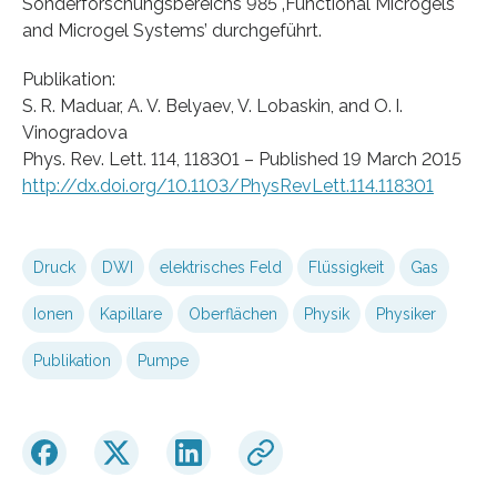
Sonderforschungsbereichs 985 ‚Functional Microgels
and Microgel Systems’ durchgeführt.
Publikation:
S. R. Maduar, A. V. Belyaev, V. Lobaskin, and O. I.
Vinogradova
Phys. Rev. Lett. 114, 118301 – Published 19 March 2015
http://dx.doi.org/10.1103/PhysRevLett.114.118301
Druck
DWI
elektrisches Feld
Flüssigkeit
Gas
Ionen
Kapillare
Oberflächen
Physik
Physiker
Publikation
Pumpe