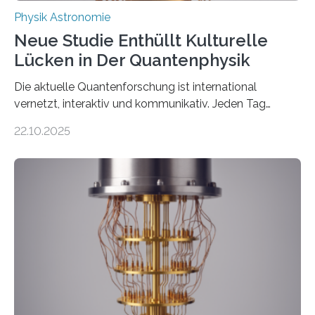
Physik Astronomie
Neue Studie Enthüllt Kulturelle
Lücken in Der Quantenphysik
Die aktuelle Quantenforschung ist international
vernetzt, interaktiv und kommunikativ. Jeden Tag
erscheinen etwa 100 neue Publikationen zum Thema –
22.10.2025
oft von Autor*innen, die eng zusammenarbeiten. Neue
Entwicklungen werden rasch aufgenommen, meist
innerhalb von wenigen Wochen, und innovative Ideen
werden schnell weiterentwickelt. Dies ist der Alltag in
der Forschung der Quantentheorie, die dieses Jahr 100
Jahre alt geworden ist, weshalb die UNESCO 2025 zum
Internationalen Jahr der Quantenwissenschaft und -
technologie ausgerufen hat. Doch nun hat eine
internationale Forschungsgruppe um den
Quantenphysiker…