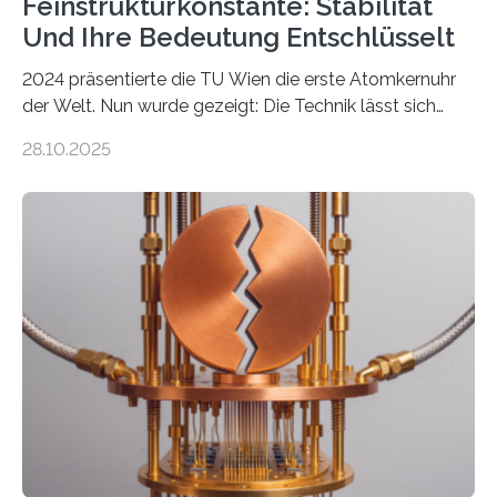
Feinstrukturkonstante: Stabilität
Und Ihre Bedeutung Entschlüsselt
2024 präsentierte die TU Wien die erste Atomkernuhr
der Welt. Nun wurde gezeigt: Die Technik lässt sich
auch einsetzen, um ungelösten Fragen der
28.10.2025
fundamentalen Physik nachzugehen. Thorium-
Atomkerne lassen sich für ganz spezielle Präzisions-
Messungen verwenden. Das hatte man jahrzehntelang
vermutet, weltweit war nach den passenden
Atomkern-Zuständen gesucht worden, 2024 gelang
einem Team der TU Wien mit Unterstützung
internationaler Partner der entscheidende Durchbruch:
Der lange diskutierte Thorium-Kernübergang wurde
gefunden. Kurz darauf konnte man zeigen, dass sich
Thorium tatsächlich nutzen lässt, um hochpräzise…