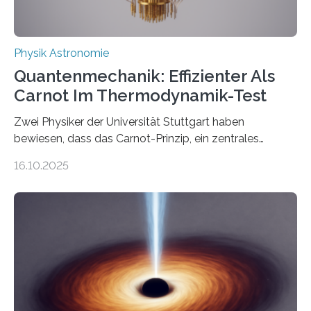
Physik Astronomie
Quantenmechanik: Effizienter Als
Carnot Im Thermodynamik-Test
Zwei Physiker der Universität Stuttgart haben
bewiesen, dass das Carnot-Prinzip, ein zentrales
Gesetz der Thermodynamik, nicht für Objekte in der
16.10.2025
Größenordnung von Atomen gilt, deren physikalische
Eigenschaften miteinander verknüpft sind (sogenannte
korrelierte Objekte). Diese Erkenntnis könnte zum
Beispiel die Entwicklung winziger, energieeffizienter
Quantenmotoren voranbringen. Das
Wissenschaftsjournal Science Advances veröffentlichte
die Herleitung. (DOI: 10.1126/sciadv.adw8462)
Verbrennungsmotoren oder Dampfturbinen sind
Wärmekraftmaschinen: Sie wandeln thermische