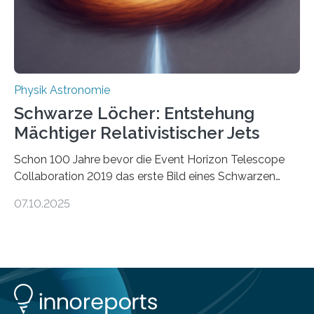
Energie in mechanische Bewegung um – oder anders
ausgedrückt, Wärme in Bewegung. In
quantenmechanischen Experimenten ist es in den…
Physik Astronomie
Schwarze Löcher: Entstehung
Mächtiger Relativistischer Jets
Schon 100 Jahre bevor die Event Horizon Telescope
Collaboration 2019 das erste Bild eines Schwarzen
Lochs – im Herzen der Galaxie M87 – veröffentlichte,
07.10.2025
hatte der Astronom Heber Curtis einen seltsamen
Strahl entdeckt, der aus dem Zentrum der Galaxie
herauszeigt. Heute ist bekannt, dass es sich um den Jet
des Schwarzen Lochs M87* handelt. Solche Jets
werden auch von anderen Schwarzen Löchern
ausgeschickt. Theoretische Astrophysiker der Goethe-
Universität haben jetzt einen numerischen Code