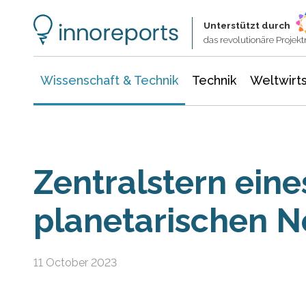
Wissenschaft & Technik
Informationstechnologie
Energie & Elektrotechnik
Unterstützt durch
das revolutionäre Proje
Wissenschaft & Technik
Technik
Weltwirts
Zentralstern eine
planetarischen N
11 October 2023