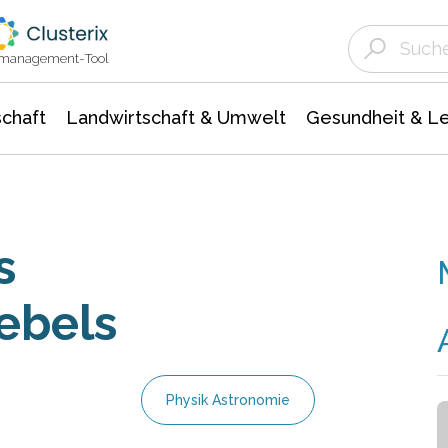
Landwirtschaft & Umwelt
Gesundheit &
Agrar- Forstwissenschaften
Unternehmensmeldungen
Biowissenschafte
Ökologie Umwelt- Naturschutz
ktmanagement-Tool
chaft
Landwirtschaft & Umwelt
Gesundheit & L
s
ebels
Physik Astronomie