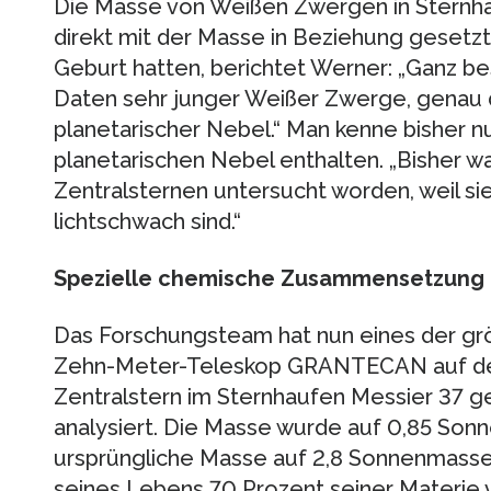
Die Masse von Weißen Zwergen in Sternh
direkt mit der Masse in Beziehung gesetzt 
Geburt hatten, berichtet Werner: „Ganz be
Daten sehr junger Weißer Zwerge, genau d
planetarischer Nebel.“ Man kenne bisher nu
planetarischen Nebel enthalten. „Bisher w
Zentralsternen untersucht worden, weil sie
lichtschwach sind.“
Spezielle chemische Zusammensetzung
Das Forschungsteam hat nun eines der gr
Zehn-Meter-Teleskop GRANTECAN auf der 
Zentralstern im Sternhaufen Messier 37 g
analysiert. Die Masse wurde auf 0,85 So
ursprüngliche Masse auf 2,8 Sonnenmassen
seines Lebens 70 Prozent seiner Materie ve