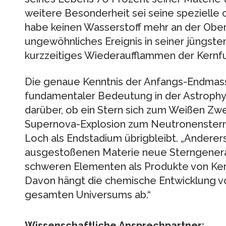
weitere Besonderheit sei seine speziell
habe keinen Wasserstoff mehr an der Oberf
ungewöhnliches Ereignis in seiner jüngste
kurzzeitiges Wiederaufflammen der Kernfu
Die genaue Kenntnis der Anfangs-Endmass
fundamentaler Bedeutung in der Astrophys
darüber, ob ein Stern sich zum Weißen Zwer
Supernova-Explosion zum Neutronenstern 
Loch als Endstadium übrigbleibt. „Anderer
ausgestoßenen Materie neue Sterngenerat
schweren Elementen als Produkte von Kern
Davon hängt die chemische Entwicklung vo
gesamten Universums ab.“
Wissenschaftliche Ansprechpartner: