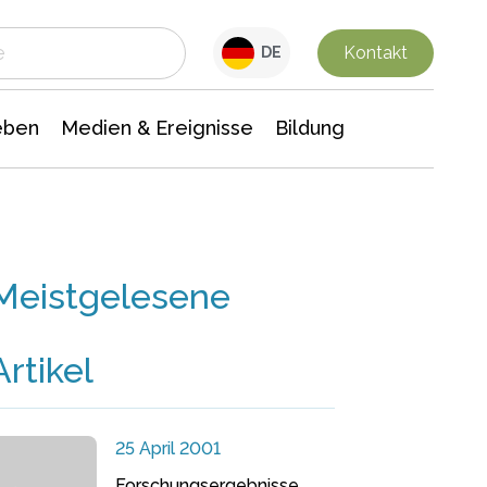
 Leben
Medien & Ereignisse
Interdisziplinäre Forschung
Veranstaltungsnachrichten
n Chemie
Gesellschaftswissenschaften
Kontakt
DE
eben
Medien & Ereignisse
Bildung
Meistgelesene
Artikel
25 April 2001
Forschungsergebnisse