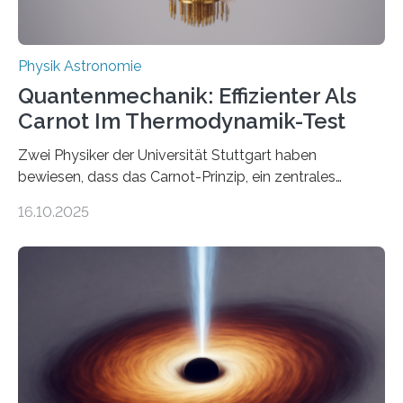
Physik Astronomie
Quantenmechanik: Effizienter Als
Carnot Im Thermodynamik-Test
Zwei Physiker der Universität Stuttgart haben
bewiesen, dass das Carnot-Prinzip, ein zentrales
Gesetz der Thermodynamik, nicht für Objekte in der
16.10.2025
Größenordnung von Atomen gilt, deren physikalische
Eigenschaften miteinander verknüpft sind (sogenannte
korrelierte Objekte). Diese Erkenntnis könnte zum
Beispiel die Entwicklung winziger, energieeffizienter
Quantenmotoren voranbringen. Das
Wissenschaftsjournal Science Advances veröffentlichte
die Herleitung. (DOI: 10.1126/sciadv.adw8462)
Verbrennungsmotoren oder Dampfturbinen sind
Wärmekraftmaschinen: Sie wandeln thermische