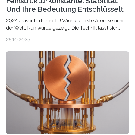
Feinstrukturkonstante: Stabilität
Und Ihre Bedeutung Entschlüsselt
2024 präsentierte die TU Wien die erste Atomkernuhr
der Welt. Nun wurde gezeigt: Die Technik lässt sich
auch einsetzen, um ungelösten Fragen der
28.10.2025
fundamentalen Physik nachzugehen. Thorium-
Atomkerne lassen sich für ganz spezielle Präzisions-
Messungen verwenden. Das hatte man jahrzehntelang
vermutet, weltweit war nach den passenden
Atomkern-Zuständen gesucht worden, 2024 gelang
einem Team der TU Wien mit Unterstützung
internationaler Partner der entscheidende Durchbruch:
Der lange diskutierte Thorium-Kernübergang wurde
gefunden. Kurz darauf konnte man zeigen, dass sich
Thorium tatsächlich nutzen lässt, um hochpräzise…