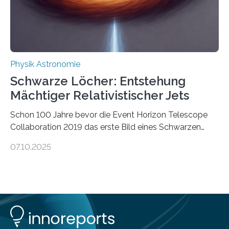
Energie in mechanische Bewegung um – oder anders
ausgedrückt, Wärme in Bewegung. In
quantenmechanischen Experimenten ist es in den…
Physik Astronomie
Schwarze Löcher: Entstehung
Mächtiger Relativistischer Jets
Schon 100 Jahre bevor die Event Horizon Telescope
Collaboration 2019 das erste Bild eines Schwarzen
Lochs – im Herzen der Galaxie M87 – veröffentlichte,
07.10.2025
hatte der Astronom Heber Curtis einen seltsamen
Strahl entdeckt, der aus dem Zentrum der Galaxie
herauszeigt. Heute ist bekannt, dass es sich um den Jet
des Schwarzen Lochs M87* handelt. Solche Jets
werden auch von anderen Schwarzen Löchern
ausgeschickt. Theoretische Astrophysiker der Goethe-
Universität haben jetzt einen numerischen Code