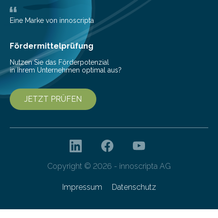
entwickelt, mit dem sie mathematisch hoch präzise
beschreiben…
Eine Marke von innoscripta
Fördermittelprüfung
Nutzen Sie das Förderpotenzial
in Ihrem Unternehmen optimal aus?
JETZT PRÜFEN
Copyright © 2026 - innoscripta AG
Impressum
Datenschutz