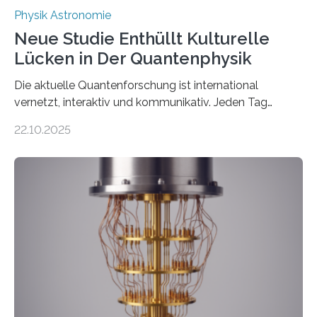
Physik Astronomie
Neue Studie Enthüllt Kulturelle
Lücken in Der Quantenphysik
Die aktuelle Quantenforschung ist international
vernetzt, interaktiv und kommunikativ. Jeden Tag
erscheinen etwa 100 neue Publikationen zum Thema –
22.10.2025
oft von Autor*innen, die eng zusammenarbeiten. Neue
Entwicklungen werden rasch aufgenommen, meist
innerhalb von wenigen Wochen, und innovative Ideen
werden schnell weiterentwickelt. Dies ist der Alltag in
der Forschung der Quantentheorie, die dieses Jahr 100
Jahre alt geworden ist, weshalb die UNESCO 2025 zum
Internationalen Jahr der Quantenwissenschaft und -
technologie ausgerufen hat. Doch nun hat eine
internationale Forschungsgruppe um den
Quantenphysiker…