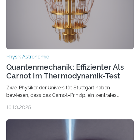
technologie ausgerufen hat. Doch nun hat eine
internationale Forschungsgruppe um den
Quantenphysiker…
Physik Astronomie
Quantenmechanik: Effizienter Als
Carnot Im Thermodynamik-Test
Zwei Physiker der Universität Stuttgart haben
bewiesen, dass das Carnot-Prinzip, ein zentrales
Gesetz der Thermodynamik, nicht für Objekte in der
16.10.2025
Größenordnung von Atomen gilt, deren physikalische
Eigenschaften miteinander verknüpft sind (sogenannte
korrelierte Objekte). Diese Erkenntnis könnte zum
Beispiel die Entwicklung winziger, energieeffizienter