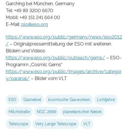
Garching bei München, Germany
Tel: +49 89 3200 6670
Mobil: +49 151 241 664 00
E-Mail:
pio@eso.org
https://www.eso.org/public/germany/news/eso2012
/
– Originalpressemitteilung der ESO mit weiteren
Bildern und Videos
https://www.eso.org/public/outreach/gems/
– ESO-
Programm „Cosmic Gems“
https://www.eso.org/public/images/archive/categor
y/paranal/
– Bilder vom VLT
ESO
Gasnebel
kosmische Gaswolken
Lichtjahre
Milchstraße
NGC 2899
planetarischer Nebel
Telescope
Very Large Telescope
VLT