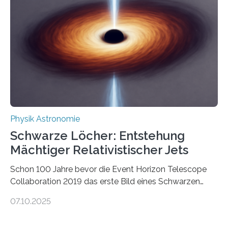
Quantenmotoren voranbringen. Das
Wissenschaftsjournal Science Advances veröffentlichte
die Herleitung. (DOI: 10.1126/sciadv.adw8462)
Verbrennungsmotoren oder Dampfturbinen sind
Wärmekraftmaschinen: Sie wandeln thermische
Energie in mechanische Bewegung um – oder anders
ausgedrückt, Wärme in Bewegung. In
quantenmechanischen Experimenten ist es in den…
Physik Astronomie
Schwarze Löcher: Entstehung
Mächtiger Relativistischer Jets
Schon 100 Jahre bevor die Event Horizon Telescope
Collaboration 2019 das erste Bild eines Schwarzen
Lochs – im Herzen der Galaxie M87 – veröffentlichte,
07.10.2025
hatte der Astronom Heber Curtis einen seltsamen
Strahl entdeckt, der aus dem Zentrum der Galaxie