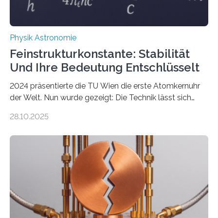
Physik Astronomie
Feinstrukturkonstante: Stabilität
Und Ihre Bedeutung Entschlüsselt
2024 präsentierte die TU Wien die erste Atomkernuhr
der Welt. Nun wurde gezeigt: Die Technik lässt sich
auch einsetzen, um ungelösten Fragen der
28.10.2025
fundamentalen Physik nachzugehen. Thorium-
Atomkerne lassen sich für ganz spezielle Präzisions-
Messungen verwenden. Das hatte man jahrzehntelang
vermutet, weltweit war nach den passenden
Atomkern-Zuständen gesucht worden, 2024 gelang
einem Team der TU Wien mit Unterstützung
internationaler Partner der entscheidende Durchbruch:
Der lange diskutierte Thorium-Kernübergang wurde
gefunden. Kurz darauf konnte man zeigen, dass sich