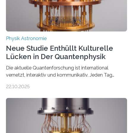
Thorium tatsächlich nutzen lässt, um hochpräzise…
Physik Astronomie
Neue Studie Enthüllt Kulturelle
Lücken in Der Quantenphysik
Die aktuelle Quantenforschung ist international
vernetzt, interaktiv und kommunikativ. Jeden Tag
erscheinen etwa 100 neue Publikationen zum Thema –
22.10.2025
oft von Autor*innen, die eng zusammenarbeiten. Neue
Entwicklungen werden rasch aufgenommen, meist
innerhalb von wenigen Wochen, und innovative Ideen
werden schnell weiterentwickelt. Dies ist der Alltag in
der Forschung der Quantentheorie, die dieses Jahr 100
Jahre alt geworden ist, weshalb die UNESCO 2025 zum
Internationalen Jahr der Quantenwissenschaft und -