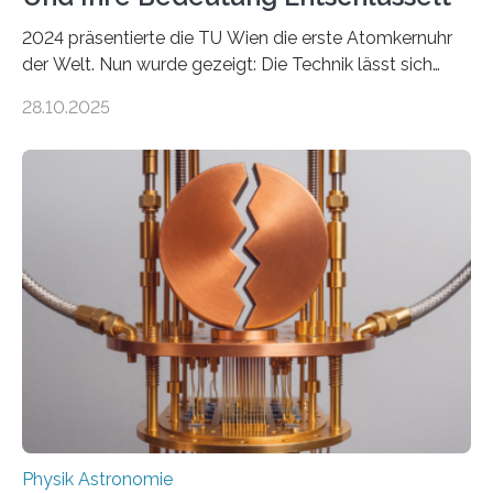
2024 präsentierte die TU Wien die erste Atomkernuhr
der Welt. Nun wurde gezeigt: Die Technik lässt sich
auch einsetzen, um ungelösten Fragen der
28.10.2025
fundamentalen Physik nachzugehen. Thorium-
Atomkerne lassen sich für ganz spezielle Präzisions-
Messungen verwenden. Das hatte man jahrzehntelang
vermutet, weltweit war nach den passenden
Atomkern-Zuständen gesucht worden, 2024 gelang
einem Team der TU Wien mit Unterstützung
internationaler Partner der entscheidende Durchbruch:
Der lange diskutierte Thorium-Kernübergang wurde
gefunden. Kurz darauf konnte man zeigen, dass sich
Thorium tatsächlich nutzen lässt, um hochpräzise…
Physik Astronomie