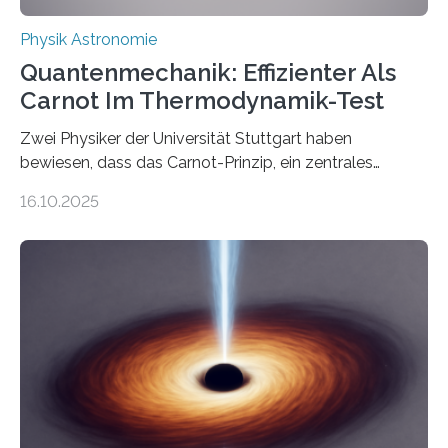
Physik Astronomie
Quantenmechanik: Effizienter Als
Carnot Im Thermodynamik-Test
Zwei Physiker der Universität Stuttgart haben
bewiesen, dass das Carnot-Prinzip, ein zentrales
Gesetz der Thermodynamik, nicht für Objekte in der
16.10.2025
Größenordnung von Atomen gilt, deren physikalische
Eigenschaften miteinander verknüpft sind (sogenannte
korrelierte Objekte). Diese Erkenntnis könnte zum
Beispiel die Entwicklung winziger, energieeffizienter
Quantenmotoren voranbringen. Das
Wissenschaftsjournal Science Advances veröffentlichte
die Herleitung. (DOI: 10.1126/sciadv.adw8462)
Verbrennungsmotoren oder Dampfturbinen sind
Wärmekraftmaschinen: Sie wandeln thermische
Energie in mechanische Bewegung um – oder anders