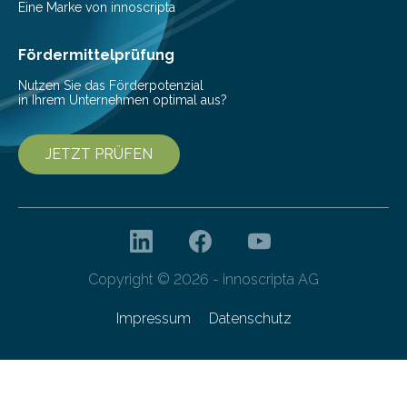
beschreiben…
Eine Marke von innoscripta
Fördermittelprüfung
Nutzen Sie das Förderpotenzial
in Ihrem Unternehmen optimal aus?
JETZT PRÜFEN
Copyright © 2026 - innoscripta AG
Impressum
Datenschutz