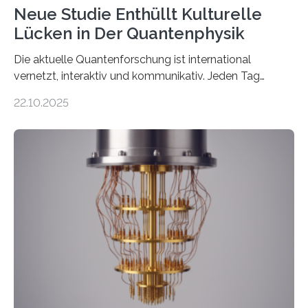
Neue Studie Enthüllt Kulturelle
Lücken in Der Quantenphysik
Die aktuelle Quantenforschung ist international
vernetzt, interaktiv und kommunikativ. Jeden Tag
erscheinen etwa 100 neue Publikationen zum Thema –
22.10.2025
oft von Autor*innen, die eng zusammenarbeiten. Neue
Entwicklungen werden rasch aufgenommen, meist
innerhalb von wenigen Wochen, und innovative Ideen
werden schnell weiterentwickelt. Dies ist der Alltag in
der Forschung der Quantentheorie, die dieses Jahr 100
Jahre alt geworden ist, weshalb die UNESCO 2025 zum
Internationalen Jahr der Quantenwissenschaft und -
technologie ausgerufen hat. Doch nun hat eine
internationale Forschungsgruppe um den
Quantenphysiker…