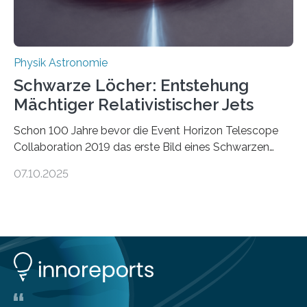
ausgedrückt, Wärme in Bewegung. In
quantenmechanischen Experimenten ist es in den…
Physik Astronomie
Schwarze Löcher: Entstehung
Mächtiger Relativistischer Jets
Schon 100 Jahre bevor die Event Horizon Telescope
Collaboration 2019 das erste Bild eines Schwarzen
Lochs – im Herzen der Galaxie M87 – veröffentlichte,
07.10.2025
hatte der Astronom Heber Curtis einen seltsamen
Strahl entdeckt, der aus dem Zentrum der Galaxie
herauszeigt. Heute ist bekannt, dass es sich um den Jet
des Schwarzen Lochs M87* handelt. Solche Jets
werden auch von anderen Schwarzen Löchern
ausgeschickt. Theoretische Astrophysiker der Goethe-
Universität haben jetzt einen numerischen Code
entwickelt, mit dem sie mathematisch hoch präzise