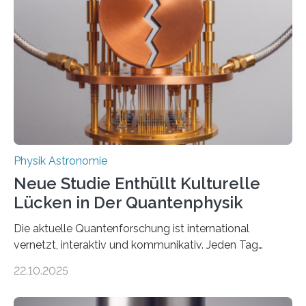
Atomkern-Zuständen gesucht worden, 2024 gelang
einem Team der TU Wien mit Unterstützung
internationaler Partner der entscheidende Durchbruch:
Der lange diskutierte Thorium-Kernübergang wurde
gefunden. Kurz darauf konnte man zeigen, dass sich
Thorium tatsächlich nutzen lässt, um hochpräzise…
Physik Astronomie
Neue Studie Enthüllt Kulturelle
Lücken in Der Quantenphysik
Die aktuelle Quantenforschung ist international
vernetzt, interaktiv und kommunikativ. Jeden Tag
erscheinen etwa 100 neue Publikationen zum Thema –
22.10.2025
oft von Autor*innen, die eng zusammenarbeiten. Neue
Entwicklungen werden rasch aufgenommen, meist