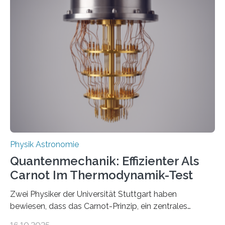
innerhalb von wenigen Wochen, und innovative Ideen
werden schnell weiterentwickelt. Dies ist der Alltag in
der Forschung der Quantentheorie, die dieses Jahr 100
Jahre alt geworden ist, weshalb die UNESCO 2025 zum
Internationalen Jahr der Quantenwissenschaft und -
technologie ausgerufen hat. Doch nun hat eine
internationale Forschungsgruppe um den
Quantenphysiker…
Physik Astronomie
Quantenmechanik: Effizienter Als
Carnot Im Thermodynamik-Test
Zwei Physiker der Universität Stuttgart haben
bewiesen, dass das Carnot-Prinzip, ein zentrales
Gesetz der Thermodynamik, nicht für Objekte in der