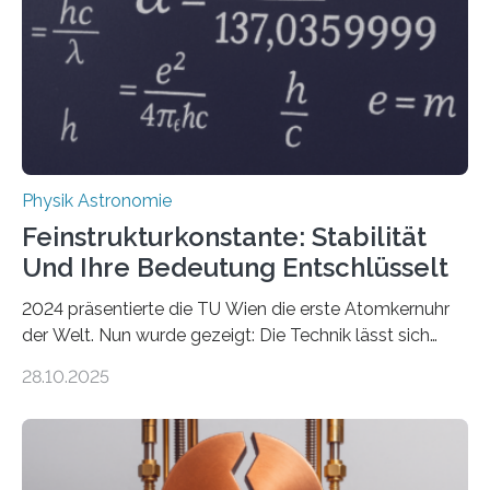
Physik Astronomie
Feinstrukturkonstante: Stabilität
Und Ihre Bedeutung Entschlüsselt
2024 präsentierte die TU Wien die erste Atomkernuhr
der Welt. Nun wurde gezeigt: Die Technik lässt sich
auch einsetzen, um ungelösten Fragen der
28.10.2025
fundamentalen Physik nachzugehen. Thorium-
Atomkerne lassen sich für ganz spezielle Präzisions-
Messungen verwenden. Das hatte man jahrzehntelang
vermutet, weltweit war nach den passenden