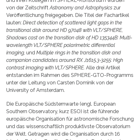
und ihren Kollegen im SPHERE-Konsortium wurden
von der Zeitschrift
Astronomy and Astrophysics
zur
Veröffentlichung freigegeben. Die Titel der Fachartikel
lauten:
Direct detection of scattered light gaps in the
transitional disk around HD 97048 with VLT/SPHERE,
Shadows cast on the transition disk of HD 135344B: Multi-
wavelength VLT/SPHERE polarimetric differential
imaging,
und
Multiple rings in the transition disk and
companion candidates around RX J1615.3-3255: High
contrast imaging with VLT/SPHERE.
Alle drei Artikel
entstanden im Rahmen des SPHERE-GTO-Programms
unter der Leitung von Carsten Dominik von der
University of Amsterdam.
Die Europäische Südsternwarte (engl. European
Southern Observatory, kurz ESO) ist die führende
europäische Organisation für astronomische Forschung
und das wissenschaftlich produktivste Observatorium
der Welt. Getragen wird die Organisation durch 16