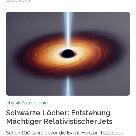
16.10.2025
Größenordnung von Atomen gilt, deren physikalische
Eigenschaften miteinander verknüpft sind (sogenannte
korrelierte Objekte). Diese Erkenntnis könnte zum
Beispiel die Entwicklung winziger, energieeffizienter
Quantenmotoren voranbringen. Das
Wissenschaftsjournal Science Advances veröffentlichte
die Herleitung. (DOI: 10.1126/sciadv.adw8462)
Verbrennungsmotoren oder Dampfturbinen sind
Wärmekraftmaschinen: Sie wandeln thermische
Energie in mechanische Bewegung um – oder anders
ausgedrückt, Wärme in Bewegung. In
quantenmechanischen Experimenten ist es in den…
Physik Astronomie
Schwarze Löcher: Entstehung
Mächtiger Relativistischer Jets
Schon 100 Jahre bevor die Event Horizon Telescope