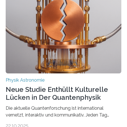
Messungen verwenden. Das hatte man jahrzehntelang
vermutet, weltweit war nach den passenden
Atomkern-Zuständen gesucht worden, 2024 gelang
einem Team der TU Wien mit Unterstützung
internationaler Partner der entscheidende Durchbruch:
Der lange diskutierte Thorium-Kernübergang wurde
gefunden. Kurz darauf konnte man zeigen, dass sich
Thorium tatsächlich nutzen lässt, um hochpräzise…
Physik Astronomie
Neue Studie Enthüllt Kulturelle
Lücken in Der Quantenphysik
Die aktuelle Quantenforschung ist international
vernetzt, interaktiv und kommunikativ. Jeden Tag
erscheinen etwa 100 neue Publikationen zum Thema –
22.10.2025