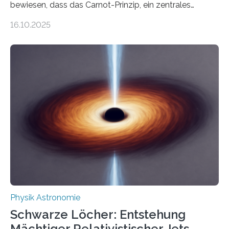
bewiesen, dass das Carnot-Prinzip, ein zentrales
Gesetz der Thermodynamik, nicht für Objekte in der
16.10.2025
Größenordnung von Atomen gilt, deren physikalische
Eigenschaften miteinander verknüpft sind (sogenannte
korrelierte Objekte). Diese Erkenntnis könnte zum
Beispiel die Entwicklung winziger, energieeffizienter
Quantenmotoren voranbringen. Das
Wissenschaftsjournal Science Advances veröffentlichte
die Herleitung. (DOI: 10.1126/sciadv.adw8462)
Verbrennungsmotoren oder Dampfturbinen sind
Wärmekraftmaschinen: Sie wandeln thermische
Energie in mechanische Bewegung um – oder anders
ausgedrückt, Wärme in Bewegung. In
quantenmechanischen Experimenten ist es in den…
Physik Astronomie
Schwarze Löcher: Entstehung
Mächtiger Relativistischer Jets