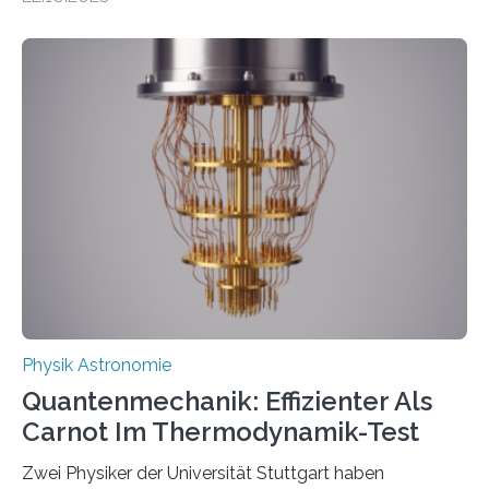
oft von Autor*innen, die eng zusammenarbeiten. Neue
Entwicklungen werden rasch aufgenommen, meist
innerhalb von wenigen Wochen, und innovative Ideen
werden schnell weiterentwickelt. Dies ist der Alltag in
der Forschung der Quantentheorie, die dieses Jahr 100
Jahre alt geworden ist, weshalb die UNESCO 2025 zum
Internationalen Jahr der Quantenwissenschaft und -
technologie ausgerufen hat. Doch nun hat eine
internationale Forschungsgruppe um den
Quantenphysiker…
Physik Astronomie
Quantenmechanik: Effizienter Als
Carnot Im Thermodynamik-Test
Zwei Physiker der Universität Stuttgart haben