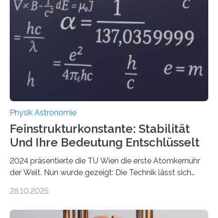
Physik Astronomie
Feinstrukturkonstante: Stabilität
Und Ihre Bedeutung Entschlüsselt
2024 präsentierte die TU Wien die erste Atomkernuhr
der Welt. Nun wurde gezeigt: Die Technik lässt sich
auch einsetzen, um ungelösten Fragen der
28.10.2025
fundamentalen Physik nachzugehen. Thorium-
Atomkerne lassen sich für ganz spezielle Präzisions-