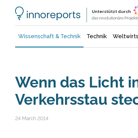
Wissenschaft & Technik
Informationstechnologie
Energie & Elektrotechnik
Unterstützt durch
das revolutionäre Proje
Wissenschaft & Technik
Technik
Weltwirts
Wenn das Licht i
Verkehrsstau ste
24 March 2014