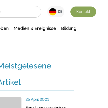
 Leben
Medien & Ereignisse
Interdisziplinäre Forschung
Veranstaltungsnachrichten
n Chemie
Gesellschaftswissenschaften
Kontakt
DE
eben
Medien & Ereignisse
Bildung
Meistgelesene
Artikel
25 April 2001
Forschungsergebnisse