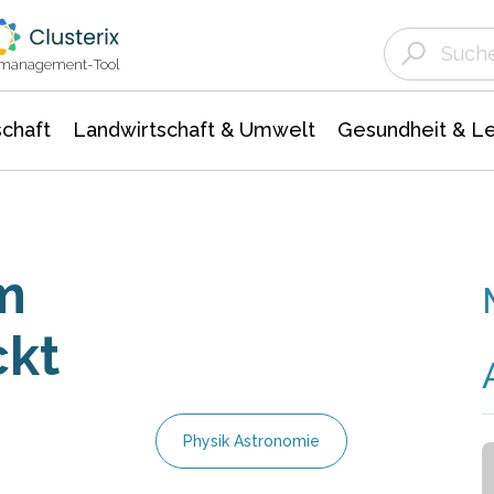
Landwirtschaft & Umwelt
Gesundheit &
Agrar- Forstwissenschaften
Unternehmensmeldungen
Biowissenschafte
Ökologie Umwelt- Naturschutz
ktmanagement-Tool
chaft
Landwirtschaft & Umwelt
Gesundheit & L
m
ckt
Physik Astronomie