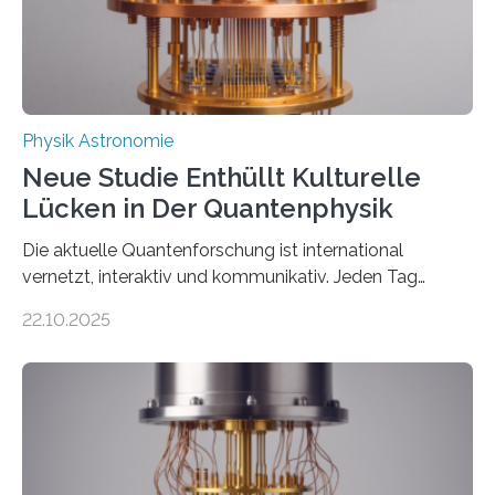
Thorium tatsächlich nutzen lässt, um hochpräzise…
Physik Astronomie
Neue Studie Enthüllt Kulturelle
Lücken in Der Quantenphysik
Die aktuelle Quantenforschung ist international
vernetzt, interaktiv und kommunikativ. Jeden Tag
erscheinen etwa 100 neue Publikationen zum Thema –
22.10.2025
oft von Autor*innen, die eng zusammenarbeiten. Neue
Entwicklungen werden rasch aufgenommen, meist
innerhalb von wenigen Wochen, und innovative Ideen
werden schnell weiterentwickelt. Dies ist der Alltag in
der Forschung der Quantentheorie, die dieses Jahr 100
Jahre alt geworden ist, weshalb die UNESCO 2025 zum
Internationalen Jahr der Quantenwissenschaft und -