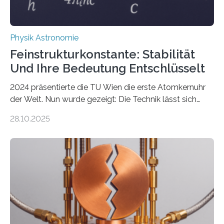
Physik Astronomie
Feinstrukturkonstante: Stabilität
Und Ihre Bedeutung Entschlüsselt
2024 präsentierte die TU Wien die erste Atomkernuhr
der Welt. Nun wurde gezeigt: Die Technik lässt sich
auch einsetzen, um ungelösten Fragen der
28.10.2025
fundamentalen Physik nachzugehen. Thorium-
Atomkerne lassen sich für ganz spezielle Präzisions-
Messungen verwenden. Das hatte man jahrzehntelang
vermutet, weltweit war nach den passenden
Atomkern-Zuständen gesucht worden, 2024 gelang
einem Team der TU Wien mit Unterstützung
internationaler Partner der entscheidende Durchbruch:
Der lange diskutierte Thorium-Kernübergang wurde
gefunden. Kurz darauf konnte man zeigen, dass sich