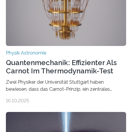
technologie ausgerufen hat. Doch nun hat eine
internationale Forschungsgruppe um den
Quantenphysiker…
Physik Astronomie
Quantenmechanik: Effizienter Als
Carnot Im Thermodynamik-Test
Zwei Physiker der Universität Stuttgart haben
bewiesen, dass das Carnot-Prinzip, ein zentrales
Gesetz der Thermodynamik, nicht für Objekte in der
16.10.2025
Größenordnung von Atomen gilt, deren physikalische
Eigenschaften miteinander verknüpft sind (sogenannte
korrelierte Objekte). Diese Erkenntnis könnte zum
Beispiel die Entwicklung winziger, energieeffizienter
Quantenmotoren voranbringen. Das