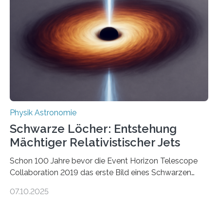
Wissenschaftsjournal Science Advances veröffentlichte
die Herleitung. (DOI: 10.1126/sciadv.adw8462)
Verbrennungsmotoren oder Dampfturbinen sind
Wärmekraftmaschinen: Sie wandeln thermische
Energie in mechanische Bewegung um – oder anders
ausgedrückt, Wärme in Bewegung. In
quantenmechanischen Experimenten ist es in den…
Physik Astronomie
Schwarze Löcher: Entstehung
Mächtiger Relativistischer Jets
Schon 100 Jahre bevor die Event Horizon Telescope
Collaboration 2019 das erste Bild eines Schwarzen
Lochs – im Herzen der Galaxie M87 – veröffentlichte,
07.10.2025
hatte der Astronom Heber Curtis einen seltsamen
Strahl entdeckt, der aus dem Zentrum der Galaxie