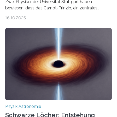
Zwei Physiker der Universität Stuttgart haben
bewiesen, dass das Carnot-Prinzip, ein zentrales
Gesetz der Thermodynamik, nicht für Objekte in der
16.10.2025
Größenordnung von Atomen gilt, deren physikalische
Eigenschaften miteinander verknüpft sind (sogenannte
korrelierte Objekte). Diese Erkenntnis könnte zum
Beispiel die Entwicklung winziger, energieeffizienter
Quantenmotoren voranbringen. Das
Wissenschaftsjournal Science Advances veröffentlichte
die Herleitung. (DOI: 10.1126/sciadv.adw8462)
Verbrennungsmotoren oder Dampfturbinen sind
Wärmekraftmaschinen: Sie wandeln thermische
Energie in mechanische Bewegung um – oder anders
ausgedrückt, Wärme in Bewegung. In
quantenmechanischen Experimenten ist es in den…
Physik Astronomie
Schwarze Löcher: Entstehung