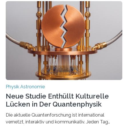
Messungen verwenden. Das hatte man jahrzehntelang
vermutet, weltweit war nach den passenden
Atomkern-Zuständen gesucht worden, 2024 gelang
einem Team der TU Wien mit Unterstützung
internationaler Partner der entscheidende Durchbruch:
Der lange diskutierte Thorium-Kernübergang wurde
gefunden. Kurz darauf konnte man zeigen, dass sich
Thorium tatsächlich nutzen lässt, um hochpräzise…
Physik Astronomie
Neue Studie Enthüllt Kulturelle
Lücken in Der Quantenphysik
Die aktuelle Quantenforschung ist international
vernetzt, interaktiv und kommunikativ. Jeden Tag