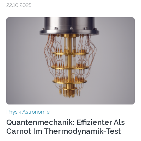
erscheinen etwa 100 neue Publikationen zum Thema –
22.10.2025
oft von Autor*innen, die eng zusammenarbeiten. Neue
Entwicklungen werden rasch aufgenommen, meist
innerhalb von wenigen Wochen, und innovative Ideen
werden schnell weiterentwickelt. Dies ist der Alltag in
der Forschung der Quantentheorie, die dieses Jahr 100
Jahre alt geworden ist, weshalb die UNESCO 2025 zum
Internationalen Jahr der Quantenwissenschaft und -
technologie ausgerufen hat. Doch nun hat eine
internationale Forschungsgruppe um den
Quantenphysiker…
Physik Astronomie
Quantenmechanik: Effizienter Als
Carnot Im Thermodynamik-Test