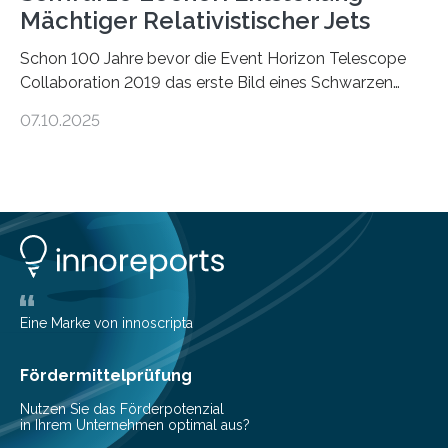
Mächtiger Relativistischer Jets
Schon 100 Jahre bevor die Event Horizon Telescope
Collaboration 2019 das erste Bild eines Schwarzen
Lochs – im Herzen der Galaxie M87 – veröffentlichte,
07.10.2025
hatte der Astronom Heber Curtis einen seltsamen
Strahl entdeckt, der aus dem Zentrum der Galaxie
herauszeigt. Heute ist bekannt, dass es sich um den Jet
des Schwarzen Lochs M87* handelt. Solche Jets
werden auch von anderen Schwarzen Löchern
ausgeschickt. Theoretische Astrophysiker der Goethe-
Universität haben jetzt einen numerischen Code
entwickelt, mit dem sie mathematisch hoch präzise
beschreiben…
Eine Marke von innoscripta
Fördermittelprüfung
Nutzen Sie das Förderpotenzial
in Ihrem Unternehmen optimal aus?