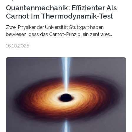
Quantenmechanik: Effizienter Als
Carnot Im Thermodynamik-Test
Zwei Physiker der Universität Stuttgart haben
bewiesen, dass das Carnot-Prinzip, ein zentrales
Gesetz der Thermodynamik, nicht für Objekte in der
16.10.2025
Größenordnung von Atomen gilt, deren physikalische
Eigenschaften miteinander verknüpft sind (sogenannte
korrelierte Objekte). Diese Erkenntnis könnte zum
Beispiel die Entwicklung winziger, energieeffizienter
Quantenmotoren voranbringen. Das
Wissenschaftsjournal Science Advances veröffentlichte
die Herleitung. (DOI: 10.1126/sciadv.adw8462)
Verbrennungsmotoren oder Dampfturbinen sind
Wärmekraftmaschinen: Sie wandeln thermische
Energie in mechanische Bewegung um – oder anders
ausgedrückt, Wärme in Bewegung. In
quantenmechanischen Experimenten ist es in den…