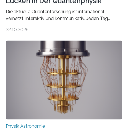
Lücken in Der Quantenphysik
Die aktuelle Quantenforschung ist international
vernetzt, interaktiv und kommunikativ. Jeden Tag
erscheinen etwa 100 neue Publikationen zum Thema –
22.10.2025
oft von Autor*innen, die eng zusammenarbeiten. Neue
Entwicklungen werden rasch aufgenommen, meist
innerhalb von wenigen Wochen, und innovative Ideen
werden schnell weiterentwickelt. Dies ist der Alltag in
der Forschung der Quantentheorie, die dieses Jahr 100
Jahre alt geworden ist, weshalb die UNESCO 2025 zum
Internationalen Jahr der Quantenwissenschaft und -
technologie ausgerufen hat. Doch nun hat eine
internationale Forschungsgruppe um den
Quantenphysiker…
Physik Astronomie