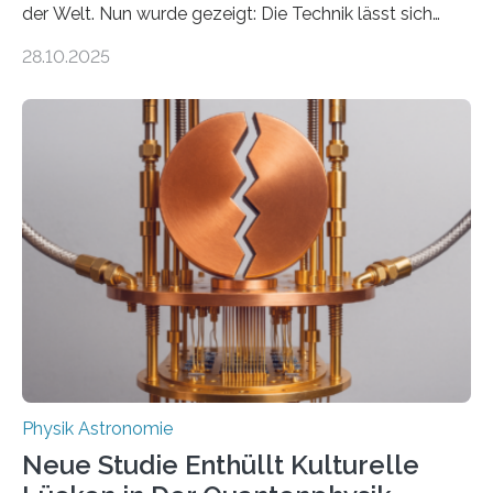
der Welt. Nun wurde gezeigt: Die Technik lässt sich
auch einsetzen, um ungelösten Fragen der
28.10.2025
fundamentalen Physik nachzugehen. Thorium-
Atomkerne lassen sich für ganz spezielle Präzisions-
Messungen verwenden. Das hatte man jahrzehntelang
vermutet, weltweit war nach den passenden
Atomkern-Zuständen gesucht worden, 2024 gelang
einem Team der TU Wien mit Unterstützung
internationaler Partner der entscheidende Durchbruch:
Der lange diskutierte Thorium-Kernübergang wurde
gefunden. Kurz darauf konnte man zeigen, dass sich
Thorium tatsächlich nutzen lässt, um hochpräzise…
Physik Astronomie
Neue Studie Enthüllt Kulturelle