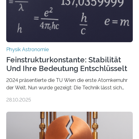
Physik Astronomie
Feinstrukturkonstante: Stabilität
Und Ihre Bedeutung Entschlüsselt
2024 präsentierte die TU Wien die erste Atomkernuhr
der Welt. Nun wurde gezeigt: Die Technik lässt sich
auch einsetzen, um ungelösten Fragen der
28.10.2025
fundamentalen Physik nachzugehen. Thorium-
Atomkerne lassen sich für ganz spezielle Präzisions-
Messungen verwenden. Das hatte man jahrzehntelang
vermutet, weltweit war nach den passenden
Atomkern-Zuständen gesucht worden, 2024 gelang