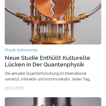
einem Team der TU Wien mit Unterstützung
internationaler Partner der entscheidende Durchbruch:
Der lange diskutierte Thorium-Kernübergang wurde
gefunden. Kurz darauf konnte man zeigen, dass sich
Thorium tatsächlich nutzen lässt, um hochpräzise…
Physik Astronomie
Neue Studie Enthüllt Kulturelle
Lücken in Der Quantenphysik
Die aktuelle Quantenforschung ist international
vernetzt, interaktiv und kommunikativ. Jeden Tag
erscheinen etwa 100 neue Publikationen zum Thema –
22.10.2025
oft von Autor*innen, die eng zusammenarbeiten. Neue
Entwicklungen werden rasch aufgenommen, meist
innerhalb von wenigen Wochen, und innovative Ideen