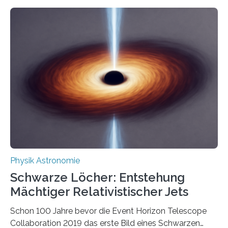
Eigenschaften miteinander verknüpft sind (sogenannte
korrelierte Objekte). Diese Erkenntnis könnte zum
Beispiel die Entwicklung winziger, energieeffizienter
Quantenmotoren voranbringen. Das
Wissenschaftsjournal Science Advances veröffentlichte
die Herleitung. (DOI: 10.1126/sciadv.adw8462)
Verbrennungsmotoren oder Dampfturbinen sind
Wärmekraftmaschinen: Sie wandeln thermische
Energie in mechanische Bewegung um – oder anders
ausgedrückt, Wärme in Bewegung. In
quantenmechanischen Experimenten ist es in den…
Physik Astronomie
Schwarze Löcher: Entstehung
Mächtiger Relativistischer Jets
Schon 100 Jahre bevor die Event Horizon Telescope
Collaboration 2019 das erste Bild eines Schwarzen