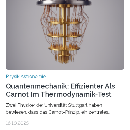
werden schnell weiterentwickelt. Dies ist der Alltag in
der Forschung der Quantentheorie, die dieses Jahr 100
Jahre alt geworden ist, weshalb die UNESCO 2025 zum
Internationalen Jahr der Quantenwissenschaft und -
technologie ausgerufen hat. Doch nun hat eine
internationale Forschungsgruppe um den
Quantenphysiker…
Physik Astronomie
Quantenmechanik: Effizienter Als
Carnot Im Thermodynamik-Test
Zwei Physiker der Universität Stuttgart haben
bewiesen, dass das Carnot-Prinzip, ein zentrales
Gesetz der Thermodynamik, nicht für Objekte in der
16.10.2025
Größenordnung von Atomen gilt, deren physikalische