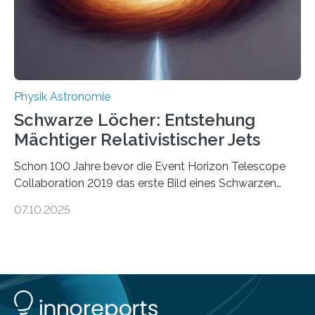
Wärmekraftmaschinen: Sie wandeln thermische
Energie in mechanische Bewegung um – oder anders
ausgedrückt, Wärme in Bewegung. In
quantenmechanischen Experimenten ist es in den…
Physik Astronomie
Schwarze Löcher: Entstehung
Mächtiger Relativistischer Jets
Schon 100 Jahre bevor die Event Horizon Telescope
Collaboration 2019 das erste Bild eines Schwarzen
Lochs – im Herzen der Galaxie M87 – veröffentlichte,
07.10.2025
hatte der Astronom Heber Curtis einen seltsamen
Strahl entdeckt, der aus dem Zentrum der Galaxie
herauszeigt. Heute ist bekannt, dass es sich um den Jet
des Schwarzen Lochs M87* handelt. Solche Jets
werden auch von anderen Schwarzen Löchern
ausgeschickt. Theoretische Astrophysiker der Goethe-