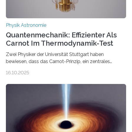
Physik Astronomie
Quantenmechanik: Effizienter Als
Carnot Im Thermodynamik-Test
Zwei Physiker der Universität Stuttgart haben
bewiesen, dass das Carnot-Prinzip, ein zentrales
Gesetz der Thermodynamik, nicht für Objekte in der
16.10.2025
Größenordnung von Atomen gilt, deren physikalische
Eigenschaften miteinander verknüpft sind (sogenannte
korrelierte Objekte). Diese Erkenntnis könnte zum
Beispiel die Entwicklung winziger, energieeffizienter
Quantenmotoren voranbringen. Das
Wissenschaftsjournal Science Advances veröffentlichte
die Herleitung. (DOI: 10.1126/sciadv.adw8462)
Verbrennungsmotoren oder Dampfturbinen sind