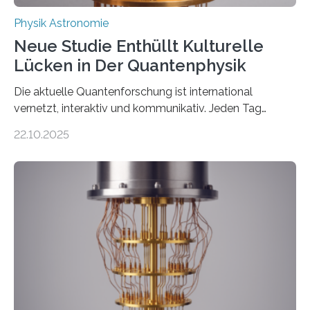
Physik Astronomie
Neue Studie Enthüllt Kulturelle
Lücken in Der Quantenphysik
Die aktuelle Quantenforschung ist international
vernetzt, interaktiv und kommunikativ. Jeden Tag
erscheinen etwa 100 neue Publikationen zum Thema –
22.10.2025
oft von Autor*innen, die eng zusammenarbeiten. Neue
Entwicklungen werden rasch aufgenommen, meist
innerhalb von wenigen Wochen, und innovative Ideen
werden schnell weiterentwickelt. Dies ist der Alltag in
der Forschung der Quantentheorie, die dieses Jahr 100
Jahre alt geworden ist, weshalb die UNESCO 2025 zum
Internationalen Jahr der Quantenwissenschaft und -
technologie ausgerufen hat. Doch nun hat eine
internationale Forschungsgruppe um den
Quantenphysiker…