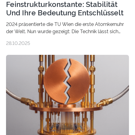
Feinstrukturkonstante: Stabilität
Und Ihre Bedeutung Entschlüsselt
2024 präsentierte die TU Wien die erste Atomkernuhr
der Welt. Nun wurde gezeigt: Die Technik lässt sich
auch einsetzen, um ungelösten Fragen der
28.10.2025
fundamentalen Physik nachzugehen. Thorium-
Atomkerne lassen sich für ganz spezielle Präzisions-
Messungen verwenden. Das hatte man jahrzehntelang
vermutet, weltweit war nach den passenden
Atomkern-Zuständen gesucht worden, 2024 gelang
einem Team der TU Wien mit Unterstützung
internationaler Partner der entscheidende Durchbruch:
Der lange diskutierte Thorium-Kernübergang wurde
gefunden. Kurz darauf konnte man zeigen, dass sich
Thorium tatsächlich nutzen lässt, um hochpräzise…