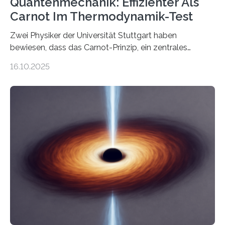
Quantenmechanik: Effizienter Als
Carnot Im Thermodynamik-Test
Zwei Physiker der Universität Stuttgart haben
bewiesen, dass das Carnot-Prinzip, ein zentrales
Gesetz der Thermodynamik, nicht für Objekte in der
16.10.2025
Größenordnung von Atomen gilt, deren physikalische
Eigenschaften miteinander verknüpft sind (sogenannte
korrelierte Objekte). Diese Erkenntnis könnte zum
Beispiel die Entwicklung winziger, energieeffizienter
Quantenmotoren voranbringen. Das
Wissenschaftsjournal Science Advances veröffentlichte
die Herleitung. (DOI: 10.1126/sciadv.adw8462)
Verbrennungsmotoren oder Dampfturbinen sind
Wärmekraftmaschinen: Sie wandeln thermische
Energie in mechanische Bewegung um – oder anders
ausgedrückt, Wärme in Bewegung. In
quantenmechanischen Experimenten ist es in den…