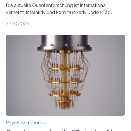
Die aktuelle Quantenforschung ist international
vernetzt, interaktiv und kommunikativ. Jeden Tag
erscheinen etwa 100 neue Publikationen zum Thema –
22.10.2025
oft von Autor*innen, die eng zusammenarbeiten. Neue
Entwicklungen werden rasch aufgenommen, meist
innerhalb von wenigen Wochen, und innovative Ideen
werden schnell weiterentwickelt. Dies ist der Alltag in
der Forschung der Quantentheorie, die dieses Jahr 100
Jahre alt geworden ist, weshalb die UNESCO 2025 zum
Internationalen Jahr der Quantenwissenschaft und -
technologie ausgerufen hat. Doch nun hat eine
internationale Forschungsgruppe um den
Quantenphysiker…
Physik Astronomie