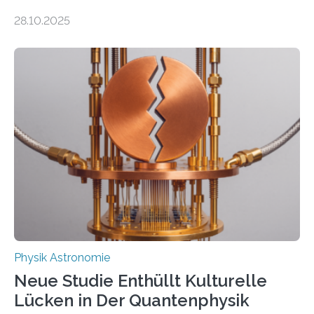
auch einsetzen, um ungelösten Fragen der
28.10.2025
fundamentalen Physik nachzugehen. Thorium-
Atomkerne lassen sich für ganz spezielle Präzisions-
Messungen verwenden. Das hatte man jahrzehntelang
vermutet, weltweit war nach den passenden
Atomkern-Zuständen gesucht worden, 2024 gelang
einem Team der TU Wien mit Unterstützung
internationaler Partner der entscheidende Durchbruch:
Der lange diskutierte Thorium-Kernübergang wurde
gefunden. Kurz darauf konnte man zeigen, dass sich
Thorium tatsächlich nutzen lässt, um hochpräzise…
Physik Astronomie
Neue Studie Enthüllt Kulturelle
Lücken in Der Quantenphysik