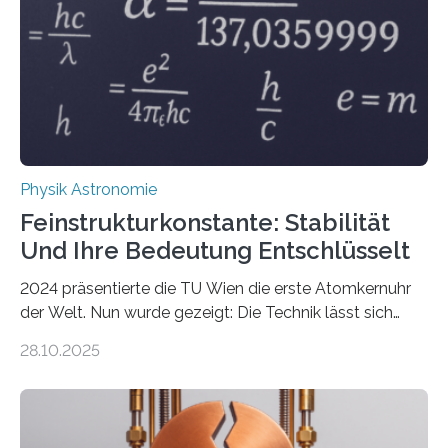
Physik Astronomie
Feinstrukturkonstante: Stabilität
Und Ihre Bedeutung Entschlüsselt
2024 präsentierte die TU Wien die erste Atomkernuhr
der Welt. Nun wurde gezeigt: Die Technik lässt sich
auch einsetzen, um ungelösten Fragen der
28.10.2025
fundamentalen Physik nachzugehen. Thorium-
Atomkerne lassen sich für ganz spezielle Präzisions-
Messungen verwenden. Das hatte man jahrzehntelang
vermutet, weltweit war nach den passenden