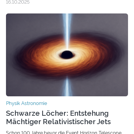
16.10.2025
Größenordnung von Atomen gilt, deren physikalische
Eigenschaften miteinander verknüpft sind (sogenannte
korrelierte Objekte). Diese Erkenntnis könnte zum
Beispiel die Entwicklung winziger, energieeffizienter
Quantenmotoren voranbringen. Das
Wissenschaftsjournal Science Advances veröffentlichte
die Herleitung. (DOI: 10.1126/sciadv.adw8462)
Verbrennungsmotoren oder Dampfturbinen sind
Wärmekraftmaschinen: Sie wandeln thermische
Energie in mechanische Bewegung um – oder anders
ausgedrückt, Wärme in Bewegung. In
quantenmechanischen Experimenten ist es in den…
Physik Astronomie
Schwarze Löcher: Entstehung
Mächtiger Relativistischer Jets
Schon 100 Jahre bevor die Event Horizon Telescope