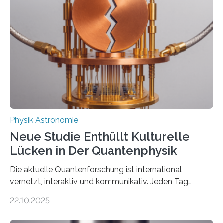
Atomkern-Zuständen gesucht worden, 2024 gelang
einem Team der TU Wien mit Unterstützung
internationaler Partner der entscheidende Durchbruch:
Der lange diskutierte Thorium-Kernübergang wurde
gefunden. Kurz darauf konnte man zeigen, dass sich
Thorium tatsächlich nutzen lässt, um hochpräzise…
Physik Astronomie
Neue Studie Enthüllt Kulturelle
Lücken in Der Quantenphysik
Die aktuelle Quantenforschung ist international
vernetzt, interaktiv und kommunikativ. Jeden Tag
erscheinen etwa 100 neue Publikationen zum Thema –
22.10.2025
oft von Autor*innen, die eng zusammenarbeiten. Neue
Entwicklungen werden rasch aufgenommen, meist