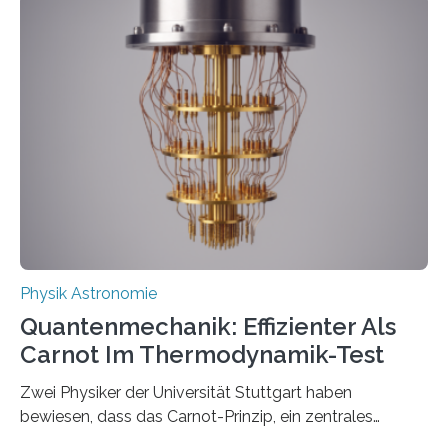
innerhalb von wenigen Wochen, und innovative Ideen
werden schnell weiterentwickelt. Dies ist der Alltag in
der Forschung der Quantentheorie, die dieses Jahr 100
Jahre alt geworden ist, weshalb die UNESCO 2025 zum
Internationalen Jahr der Quantenwissenschaft und -
technologie ausgerufen hat. Doch nun hat eine
internationale Forschungsgruppe um den
Quantenphysiker…
Physik Astronomie
Quantenmechanik: Effizienter Als
Carnot Im Thermodynamik-Test
Zwei Physiker der Universität Stuttgart haben
bewiesen, dass das Carnot-Prinzip, ein zentrales
Gesetz der Thermodynamik, nicht für Objekte in der