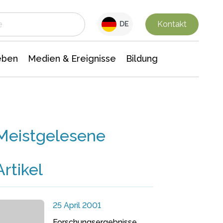
 Leben
Medien & Ereignisse
Interdisziplinäre Forschung
Veranstaltungsnachrichten
n Chemie
Gesellschaftswissenschaften
Kontakt
DE
eben
Medien & Ereignisse
Bildung
Meistgelesene
Artikel
25 April 2001
Forschungsergebnisse