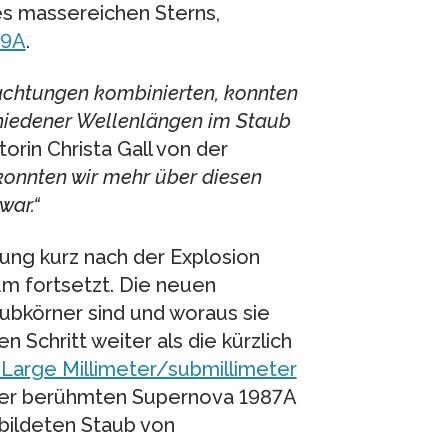
es massereichen Sterns,
89A
.
achtungen kombinierten, konnten
chiedener Wellenlängen im Staub
utorin Christa Gall von der
onnten wir mehr über diesen
war.“
dung kurz nach der Explosion
um fortsetzt. Die neuen
ubkörner sind und woraus sie
Schritt weiter als die kürzlich
Large Millimeter/submillimeter
der berühmten Supernova 1987A
ebildeten Staub von