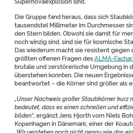
Supernovaexplosion sind.
Die Gruppe fand heraus, dass sich Staubkör
tausendstel Millimeter im Durchmesser sin
den Stern bilden. Obwohl sie damit für me
noch winzig sind, sind sie für kosmische S
Das wiederum macht sie resistent gegen d
größten offenen Fragen des
ALMA-Fachart
brutale und zerstörerische Umgebung in 
überstehen konnten. Die neuen Ergebnisse
beantwortet – die Körner sind größer als e
„Unser Nachweis großer Staubkörner kurz 
bedeutet, dass es einen schnellen und effi
bilden“
, ergänzt Jens Hjorth vom Niels Bohr
Kopenhagen in Dänemark, einer der Koautor
„Wir verstehen noch nicht genau wie das eige