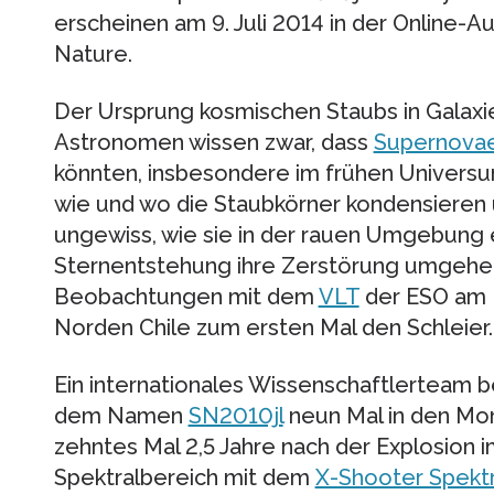
erscheinen am 9. Juli 2014 in der Online-A
Nature.
Der Ursprung kosmischen Staubs in Galaxie
Astronomen wissen zwar, dass
Supernova
könnten, insbesondere im frühen Universum
wie und wo die Staubkörner kondensieren
ungewiss, wie sie in der rauen Umgebung e
Sternentstehung ihre Zerstörung umgehen
Beobachtungen mit dem
VLT
der ESO am 
Norden Chile zum ersten Mal den Schleier.
Ein internationales Wissenschaftlerteam 
dem Namen
SN2010jl
neun Mal in den Mon
zehntes Mal 2,5 Jahre nach der Explosion i
Spektralbereich mit dem
X-Shooter Spekt