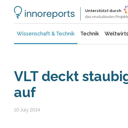
Wissenschaft & Technik
Informationstechnologie
Energie & Elektrotechnik
Unterstützt durch
das revolutionäre Proje
Wissenschaft & Technik
Technik
Weltwirts
VLT deckt staubi
auf
10 July 2014