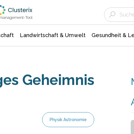
Landwirtschaft & Umwelt
Gesundheit &
Agrar- Forstwissenschaften
Unternehmensmeldungen
Biowissenschafte
Ökologie Umwelt- Naturschutz
ktmanagement-Tool
chaft
Landwirtschaft & Umwelt
Gesundheit & L
ges Geheimnis
Physik Astronomie