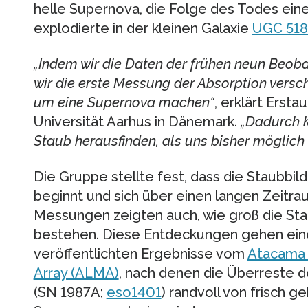
helle Supernova, die Folge des Todes ein
explodierte in der kleinen Galaxie
UGC 51
„Indem wir die Daten der frühen neun Beob
wir die erste Messung der Absorption vers
um eine Supernova machen“
, erklärt Ersta
Universität Aarhus in Dänemark.
„Dadurch k
Staub herausfinden, als uns bisher möglich 
Die Gruppe stellte fest, dass die Staubbil
beginnt und sich über einen langen Zeitra
Messungen zeigten auch, wie groß die Sta
bestehen. Diese Entdeckungen gehen einen 
veröffentlichten Ergebnisse vom
Atacama 
Array (ALMA)
, nach denen die Überreste 
(SN 1987A;
eso1401
) randvoll von frisch g